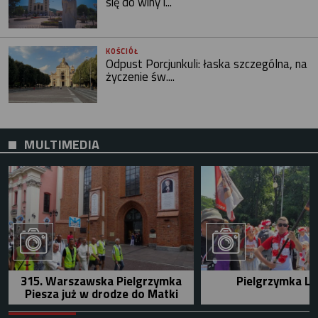
się do winy i...
KOŚCIÓŁ
Odpust Porcjunkuli: łaska szczególna, na
życzenie św....
MULTIMEDIA
315. Warszawska Pielgrzymka
Pielgrzymka Le
Piesza już w drodze do Matki