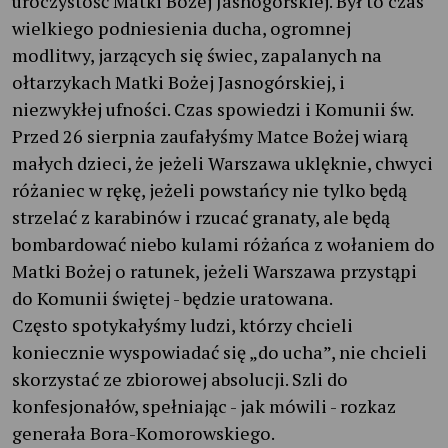
uroczystość Matki Bożej Jasnogórskiej. Był to czas
wielkiego podniesienia ducha, ogromnej
modlitwy, jarzących się świec, zapalanych na
ołtarzykach Matki Bożej Jasnogórskiej, i
niezwykłej ufności. Czas spowiedzi i Komunii św.
Przed 26 sierpnia zaufałyśmy Matce Bożej wiarą
małych dzieci, że jeżeli Warszawa uklęknie, chwyci
różaniec w rękę, jeżeli powstańcy nie tylko będą
strzelać z karabinów i rzucać granaty, ale będą
bombardować niebo kulami różańca z wołaniem do
Matki Bożej o ratunek, jeżeli Warszawa przystąpi
do Komunii świętej - będzie uratowana.
Często spotykałyśmy ludzi, którzy chcieli
koniecznie wyspowiadać się „do ucha”, nie chcieli
skorzystać ze zbiorowej absolucji. Szli do
konfesjonałów, spełniając - jak mówili - rozkaz
generała Bora-Komorowskiego.