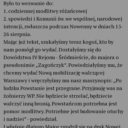
Było to wezwanie do:
1. codziennej modlitwy różańcowej
2. spowiedzi i Komunii św. we wspólnej, narodowej
intencji, zwłaszcza podczas Nowenny w dniach 15-
26 sierpnia.
Mając już tekst, szukałyśmy teraz kogoś, kto by
nam pomógł go wydać. Dostałyśmy się do
Dowództwa IV Rejonu - Śródmieście, do majora o
pseudonimie „Zagończyk”. Powiedziałyśmy mu, że
chcemy wydać Nową mobilizację walczącej
Warszawy i wręczyłyśmy mu nasz maszynopis: „Po
ludzku Powstanie jest przegrane. Przyjmuję was na
żołnierzy WP. Nie będziecie strzelać, będziecie
walczyć inną bronią. Powstańcom potrzebna jest
pomoc modlitwy. Potrzebne jest budowanie otuchy
i nadziei” - powiedział.
I właśnie dlatego Major zgodził się na druk Nowej