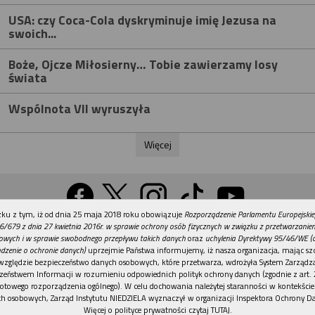
USA: czy Coca-Cola dyskryminuje imię Jezusa na
swoich...
Boże, Ojcze Miłosierny… Tobie zawierzamy losy
świata
Wspólnota VII wyruszyła
Więcej
REKLAMA
ku z tym, iż od dnia 25 maja 2018 roku obowiązuje
Rozporządzenie Parlamentu Europejskie
Wersja na komputer
6/679 z dnia 27 kwietnia 2016r. w sprawie ochrony osób fizycznych w związku z przetwarzani
owych i w sprawie swobodnego przepływu takich danych
oraz
uchylenia Dyrektywy 95/46/WE (
dzenie o ochronie danych)
uprzejmie Państwa informujemy, iż nasza organizacja, mając szc
względzie bezpieczeństwo danych osobowych, które przetwarza, wdrożyła System Zarządz
Działy
Tematy
Kontakt
Reklama
Patronaty
zeństwem Informacji w rozumieniu odpowiednich polityk ochrony danych (zgodnie z art. 2
otowego rozporządzenia ogólnego). W celu dochowania należytej staranności w kontekście
Polityka prywatności
h osobowych, Zarząd Instytutu NIEDZIELA wyznaczył w organizacji Inspektora Ochrony D
Więcej o polityce prywatności czytaj TUTAJ
.