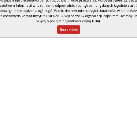
względzie bezpieczeństwo danych osobowych, które przetwarza, wdrożyła System Zarządz
zeństwem Informacji w rozumieniu odpowiednich polityk ochrony danych (zgodnie z art. 2
otowego rozporządzenia ogólnego). W celu dochowania należytej staranności w kontekście
h osobowych, Zarząd Instytutu NIEDZIELA wyznaczył w organizacji Inspektora Ochrony D
Więcej o polityce prywatności czytaj TUTAJ
.
Rozumiem
Nowy numer
Dla Ciebie
Najnowsze
Wspieram