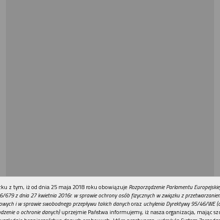
REKLAMA
ku z tym, iż od dnia 25 maja 2018 roku obowiązuje
Rozporządzenie Parlamentu Europejskie
6/679 z dnia 27 kwietnia 2016r. w sprawie ochrony osób fizycznych w związku z przetwarzani
owych i w sprawie swobodnego przepływu takich danych
oraz
uchylenia Dyrektywy 95/46/WE (
dzenie o ochronie danych)
uprzejmie Państwa informujemy, iż nasza organizacja, mając szc