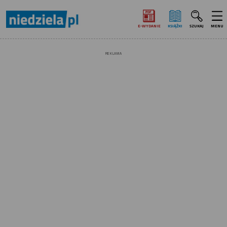
E‑WYDANIE
KSIĄŻKI
SZUKAJ
MENU
REKLAMA