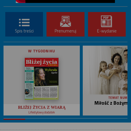
Spis treści
Prenumeruj
E-wydanie
W TYGODNIKU
TEMAT NUME
Miłość z Bożym 
BLIŻEJ ŻYCIA Z WIARĄ
Lifestylowy dodatek