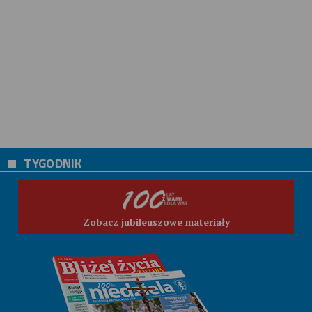
TYGODNIK
Zobacz jubileuszowe materiały