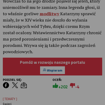
Wówczas to na jego drodze pojawił się jeleń, który
uniemożliwił mu te zamiary. Inna legenda głosi, iż
to właśnie gorliwe
modlitwy
Katarzyny sprawić
miały, że w XIV wieku nie doszło do wylania
wzbierających wód Tybru, dzięki czemu Rzym
został ocalony. Wstawiennictwo Katarzyny chronić
ma przed poronieniami i przedwczesnymi
porodami. Wzywa się ją także podczas zagrożeń
powodziowych.
Pomóż w rozwoju naszego portalu
Wspieram
PODZIEL SIĘ:
OCEŃ:
+202
-4
[ TEMATY ]
święci