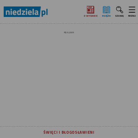
E‑WYDANIE
KSIĄŻKI
SZUKAJ
MENU
REKLAMA
ŚWIĘCI I BŁOGOSŁAWIENI