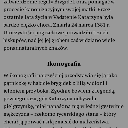
zatwierdzenie reguły Brygidek oraz pomagać w
procesie kanonizacyjnym swojej matki. Przez
ostatnie lata życia w Vadstenie Katarzyna była
bardzo ciężko chora. Zmarła 24 marca 1381 r.
Uroczystości pogrzebowe prowadziło trzech
biskupów, nad jej jej grobem zaś widziano wiele
ponadnaturalnych znaków.
Ikonografia
W ikonografii najczęściej przedstawia się ją jako
pątniczkę w habicie brygidek z lilią w dłoni i
jeleniem przy boku. Zgodnie bowiem z legendą,
pewnego razu, gdy Katarzyna odbywała
pielgrzymkę, miał napaść na nią w leśnej gęstwinie
mężczyzna – rzekomo rycerskiego stanu – który
chciał ją porwać i siłą zmusić do małżeństwa.