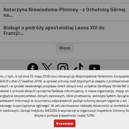
Katarzyna Niewiadoma-Phinney - z Ochotnicy Górnej
na...
Biskupi o podróży apostolskiej Leona XIV do
Francji:...
Więcej
REKLAMA
ku z tym, iż od dnia 25 maja 2018 roku obowiązuje
Rozporządzenie Parlamentu Europejskie
Wersja na komputer
6/679 z dnia 27 kwietnia 2016r. w sprawie ochrony osób fizycznych w związku z przetwarzani
owych i w sprawie swobodnego przepływu takich danych
oraz
uchylenia Dyrektywy 95/46/WE (
dzenie o ochronie danych)
uprzejmie Państwa informujemy, iż nasza organizacja, mając szc
względzie bezpieczeństwo danych osobowych, które przetwarza, wdrożyła System Zarządz
Działy
Tematy
Kontakt
Reklama
Patronaty
zeństwem Informacji w rozumieniu odpowiednich polityk ochrony danych (zgodnie z art. 2
otowego rozporządzenia ogólnego). W celu dochowania należytej staranności w kontekście
Polityka prywatności
h osobowych, Zarząd Instytutu NIEDZIELA wyznaczył w organizacji Inspektora Ochrony D
Więcej o polityce prywatności czytaj TUTAJ
.
Rozumiem
© Instytut NIEDZIELA
Nowy numer
Dla Ciebie
Najnowsze
Wspieram