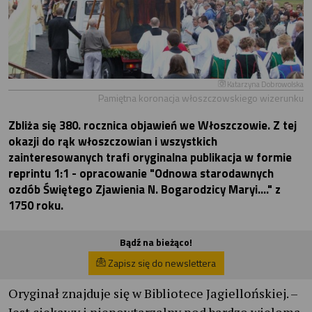
Katarzyna Dobrowolska
Pamiętna koronacja włoszczowskiego wizerunku
Zbliża się 380. rocznica objawień we Włoszczowie. Z tej
okazji do rąk włoszczowian i wszystkich
zainteresowanych trafi oryginalna publikacja w formie
reprintu 1:1 - opracowanie "Odnowa starodawnych
ozdób Świętego Zjawienia N. Bogarodzicy Maryi...." z
1750 roku.
Bądź na bieżąco!
Zapisz się do newslettera
Oryginał znajduje się w Bibliotece Jagiellońskiej. –
Jest ciekawy i niepowtarzalny pod bardzo wieloma