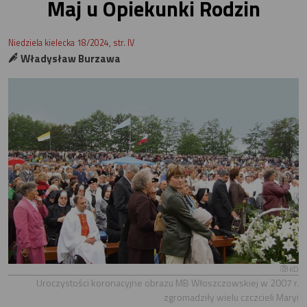
Maj u Opiekunki Rodzin
Niedziela kielecka 18/2024, str. IV
Władysław Burzawa
KD
Uroczystości koronacyjne obrazu MB Włoszczowskiej w 2007 r.
zgromadziły wielu czczcieli Maryi