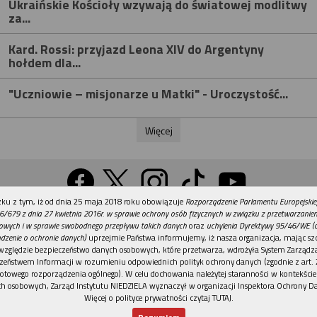
Ukraińskie Kościoły wzywają do światowej modlitwy
za...
Kard. Rossi: przyjazd Leona XIV do Argentyny
hołdem dla...
"Uczniowie – misjonarze u Matki" - Uroczystość...
Więcej
REKLAMA
ku z tym, iż od dnia 25 maja 2018 roku obowiązuje
Rozporządzenie Parlamentu Europejskie
Wersja na komputer
6/679 z dnia 27 kwietnia 2016r. w sprawie ochrony osób fizycznych w związku z przetwarzani
owych i w sprawie swobodnego przepływu takich danych
oraz
uchylenia Dyrektywy 95/46/WE (
dzenie o ochronie danych)
uprzejmie Państwa informujemy, iż nasza organizacja, mając szc
względzie bezpieczeństwo danych osobowych, które przetwarza, wdrożyła System Zarządz
Działy
Tematy
Kontakt
Reklama
Patronaty
zeństwem Informacji w rozumieniu odpowiednich polityk ochrony danych (zgodnie z art. 2
otowego rozporządzenia ogólnego). W celu dochowania należytej staranności w kontekście
Polityka prywatności
h osobowych, Zarząd Instytutu NIEDZIELA wyznaczył w organizacji Inspektora Ochrony D
Więcej o polityce prywatności czytaj TUTAJ
.