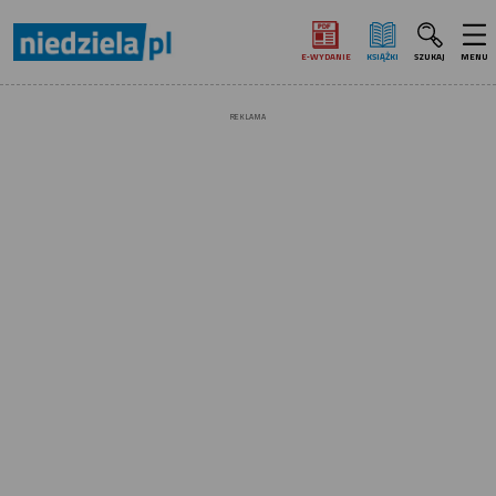
E‑WYDANIE
KSIĄŻKI
SZUKAJ
MENU
REKLAMA