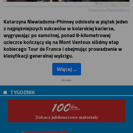
PAP/Grzegorz Momot
Katarzyna Niewiadoma
Katarzyna Niewiadoma-Phinney odniosła w piątek jeden
z najpiękniejszych sukcesów w kolarskiej karierze,
wygrywając po samotnej, ponad 8-kilometrowej
ucieczce kończący się na Mont Ventoux siódmy etap
kobiecego Tour de France i obejmując prowadzenie w
klasyfikacji generalnej wyścigu.
Więcej ...
REKLAMA
TYGODNIK
Zobacz jubileuszowe materiały