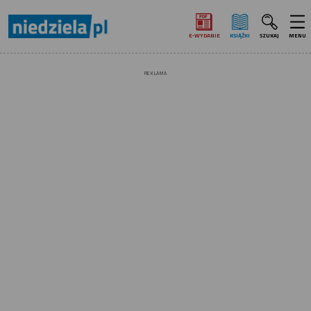
E‑WYDANIE
KSIĄŻKI
SZUKAJ
MENU
REKLAMA