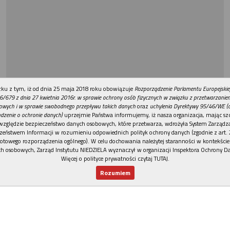
REKLAMA
ku z tym, iż od dnia 25 maja 2018 roku obowiązuje
Rozporządzenie Parlamentu Europejskie
6/679 z dnia 27 kwietnia 2016r. w sprawie ochrony osób fizycznych w związku z przetwarzani
owych i w sprawie swobodnego przepływu takich danych
oraz
uchylenia Dyrektywy 95/46/WE (
dzenie o ochronie danych)
uprzejmie Państwa informujemy, iż nasza organizacja, mając szc
względzie bezpieczeństwo danych osobowych, które przetwarza, wdrożyła System Zarządz
zeństwem Informacji w rozumieniu odpowiednich polityk ochrony danych (zgodnie z art. 2
otowego rozporządzenia ogólnego). W celu dochowania należytej staranności w kontekście
h osobowych, Zarząd Instytutu NIEDZIELA wyznaczył w organizacji Inspektora Ochrony D
Więcej o polityce prywatności czytaj TUTAJ
.
Rozumiem
Nowy numer
Dla Ciebie
Najnowsze
Wspieram