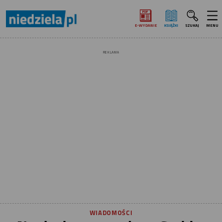
E‑WYDANIE
KSIĄŻKI
SZUKAJ
MENU
REKLAMA
WIADOMOŚCI