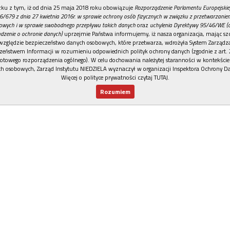
REKLAMA
ku z tym, iż od dnia 25 maja 2018 roku obowiązuje
Rozporządzenie Parlamentu Europejskie
6/679 z dnia 27 kwietnia 2016r. w sprawie ochrony osób fizycznych w związku z przetwarzani
owych i w sprawie swobodnego przepływu takich danych
oraz
uchylenia Dyrektywy 95/46/WE (
dzenie o ochronie danych)
uprzejmie Państwa informujemy, iż nasza organizacja, mając szc
względzie bezpieczeństwo danych osobowych, które przetwarza, wdrożyła System Zarządz
zeństwem Informacji w rozumieniu odpowiednich polityk ochrony danych (zgodnie z art. 2
otowego rozporządzenia ogólnego). W celu dochowania należytej staranności w kontekście
h osobowych, Zarząd Instytutu NIEDZIELA wyznaczył w organizacji Inspektora Ochrony D
Więcej o polityce prywatności czytaj TUTAJ
.
Rozumiem
Nowy numer
Dla Ciebie
Najnowsze
Wspieram