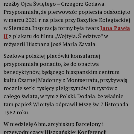
rzeźby Ojca Świętego – Grzegorz Godawa.
Przypomniała, że pierwowzór popiersia odsłonięto
w marcu 2021 r. na placu przy Bazylice Kolegiackiej
w Sieradzu. Inspiracją formy była twarz
Jana Pawła
II
z plakatu do filmu „Wojtyła. Śledztwo” w
reżyserii Hiszpana José María Zavala.
Szefowa polskiej placówki konsularnej
przypomniała ponadto, że do opactwa
benedyktynów, będącego hiszpańskim centrum
kultu Czarnej Madonny z Montserratu, przybywają
rocznie setki tysięcy pielgrzymów i turystów z
całego świata, w tym z Polski. Dodała, że właśnie
tam papież Wiojtyła odprawił Mszę św. 7 listopada
1982 roku.
W niedzielę 6 bm. arcybiskup Barcelony i
przewodniczący Hiszpańskiej Konferencji