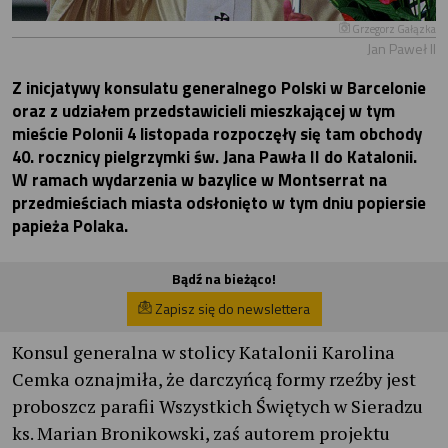
Grzegorz Gałązka
Jan Paweł II
Z inicjatywy konsulatu generalnego Polski w Barcelonie
oraz z udziałem przedstawicieli mieszkającej w tym
mieście Polonii 4 listopada rozpoczęły się tam obchody
40. rocznicy pielgrzymki św. Jana Pawła II do Katalonii.
W ramach wydarzenia w bazylice w Montserrat na
przedmieściach miasta odsłonięto w tym dniu popiersie
papieża Polaka.
Bądź na bieżąco!
Zapisz się do newslettera
Konsul generalna w stolicy Katalonii Karolina
Cemka oznajmiła, że darczyńcą formy rzeźby jest
proboszcz parafii Wszystkich Świętych w Sieradzu
ks. Marian Bronikowski, zaś autorem projektu