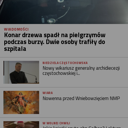
WIADOMOŚCI
Konar drzewa spadł na pielgrzymów
podczas burzy. Dwie osoby trafiły do
szpitala
NIEDZIELA CZĘSTOCHOWSKA
Nowy wikariusz generalny archidiecezji
częstochowskiej i...
WIARA
Nowenna przed Wniebowzięciem NMP
W WOLNEJ CHWILI