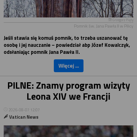
Grzegorz Piąty
Pomnik św. Jana Pawła II w Pilicy
Jeśli stawia się komuś pomnik, to trzeba uszanować tę
osobę i jej nauczanie – powiedział abp Józef Kowalczyk,
odsłaniając pomnik Jana Pawła II.
Więcej ...
PILNE: Znamy program wizyty
Leona XIV we Francji
2026-08-07 12:07
Vatican News