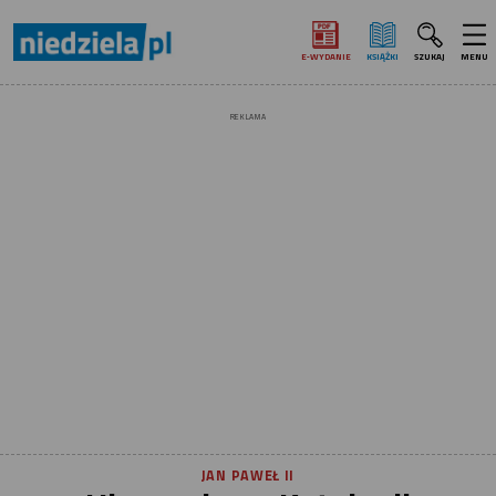
E‑WYDANIE
KSIĄŻKI
SZUKAJ
MENU
REKLAMA
JAN PAWEŁ II