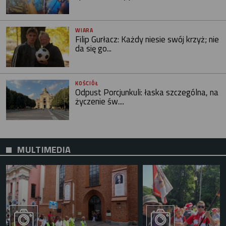
WIARA
Filip Gurłacz: Każdy niesie swój krzyż; nie
da się go...
KOŚCIÓŁ
Odpust Porcjunkuli: łaska szczególna, na
życzenie św....
MULTIMEDIA