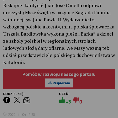
Biskupiej kardynał Juan José Omella odprawi
uroczystą Mszę świętą w bazylice Sagrada Família
w intencji św. Jana Pawła II. Wydarzenie to
wzbogacą polskie akcenty, m.in. polska śpiewaczka
Urszula Bardłowska wykona pieśń „Barka” a dzieci
ze szkoły polskiej w regionalnych strojach
ludowych złożą dary ofiarne. We Mszy wezmą też
udział przedstawiciele polskiego duchowieństwa w
Katalonii.
Pomóż w rozwoju naszego portalu
Wspieram
PODZIEL SIĘ:
OCEŃ:
+3
0
2022-11-04 19:30