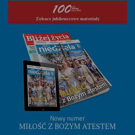
Zobacz jubileuszowe materiały
Nowy numer
MIŁOŚĆ Z BOŻYM ATESTEM