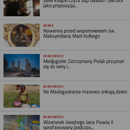
Jakie książki czyta abp Galbas? Lektura
jako propozycja...
WIARA
Nowenna przed wspomnieniem św.
Maksymiliana Marii Kolbego
WIADOMOŚCI
Medjugorie: Zatrzymany Polak przyznał
się do winy i...
WIADOMOŚCI
Na Madagaskarze masowo znikają dzieci
WIADOMOŚCI
Wizerunek świętego Jana Pawła II
sprofanowany podczas...