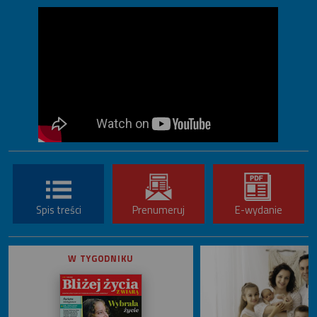
Spis treści
Prenumeruj
E-wydanie
W TYGODNIKU