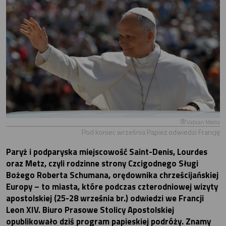
Vatican Media
Pod koniec września Papież odwiedzi Francję
Paryż i podparyska miejscowość Saint-Denis, Lourdes
oraz Metz, czyli rodzinne strony Czcigodnego Sługi
Bożego Roberta Schumana, orędownika chrześcijańskiej
Europy – to miasta, które podczas czterodniowej wizyty
apostolskiej (25-28 września br.) odwiedzi we Francji
Leon XIV. Biuro Prasowe Stolicy Apostolskiej
opublikowało dziś program papieskiej podróży. Znamy