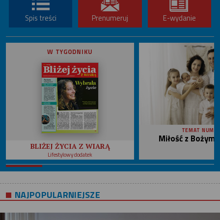
Spis treści
Prenumeruj
E-wydanie
W TYGODNIKU
TEMAT NUME
Miłość z Bożym 
BLIŻEJ ŻYCIA Z WIARĄ
Lifestylowy dodatek
NAJPOPULARNIEJSZE