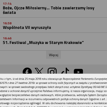
17:14
Boże, Ojcze Miłosierny… Tobie zawierzamy losy
świata
16:58
Wspólnota VII wyruszyła
16:46
51. Festiwal „Muzyka w Starym Krakowie”
Więcej
REKLAMA
ku z tym, iż od dnia 25 maja 2018 roku obowiązuje
Rozporządzenie Parlamentu Europejskie
Wersja na komputer
6/679 z dnia 27 kwietnia 2016r. w sprawie ochrony osób fizycznych w związku z przetwarzani
owych i w sprawie swobodnego przepływu takich danych
oraz
uchylenia Dyrektywy 95/46/WE (
dzenie o ochronie danych)
uprzejmie Państwa informujemy, iż nasza organizacja, mając szc
względzie bezpieczeństwo danych osobowych, które przetwarza, wdrożyła System Zarządz
Działy
Tematy
Kontakt
Reklama
Patronaty
zeństwem Informacji w rozumieniu odpowiednich polityk ochrony danych (zgodnie z art. 2
otowego rozporządzenia ogólnego). W celu dochowania należytej staranności w kontekście
Polityka prywatności