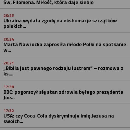
Św. Filomena. Miłość, która daje siebie
20:25
Ukraina wydała zgody na ekshumacje szczątków
polskich...
20:24
Marta Nawrocka zaprosiła młode Polki na spotkanie
w...
20:21
„Biblia jest pewnego rodzaju lustrem” – rozmowa z
ks....
17:38
BBC: pogorszył się stan zdrowia byłego prezydenta
Joe...
17:32
USA: czy Coca-Cola dyskryminuje imię Jezusa na
swoich...