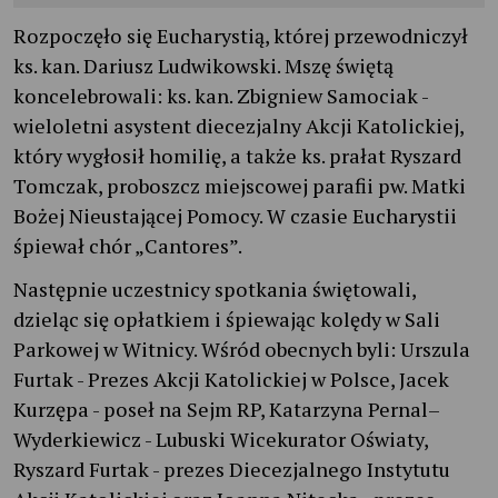
Rozpoczęło się Eucharystią, której przewodniczył
ks. kan. Dariusz Ludwikowski. Mszę świętą
koncelebrowali: ks. kan. Zbigniew Samociak -
wieloletni asystent diecezjalny Akcji Katolickiej,
który wygłosił homilię, a także ks. prałat Ryszard
Tomczak, proboszcz miejscowej parafii pw. Matki
Bożej Nieustającej Pomocy. W czasie Eucharystii
śpiewał chór „Cantores”.
Następnie uczestnicy spotkania świętowali,
dzieląc się opłatkiem i śpiewając kolędy w Sali
Parkowej w Witnicy. Wśród obecnych byli: Urszula
Furtak - Prezes Akcji Katolickiej w Polsce, Jacek
Kurzępa - poseł na Sejm RP, Katarzyna Pernal–
Wyderkiewicz - Lubuski Wicekurator Oświaty,
Ryszard Furtak - prezes Diecezjalnego Instytutu