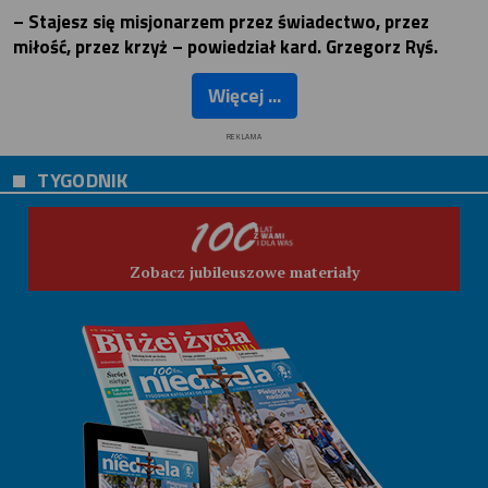
– Stajesz się misjonarzem przez świadectwo, przez
miłość, przez krzyż – powiedział kard. Grzegorz Ryś.
Więcej ...
REKLAMA
TYGODNIK
Zobacz jubileuszowe materiały