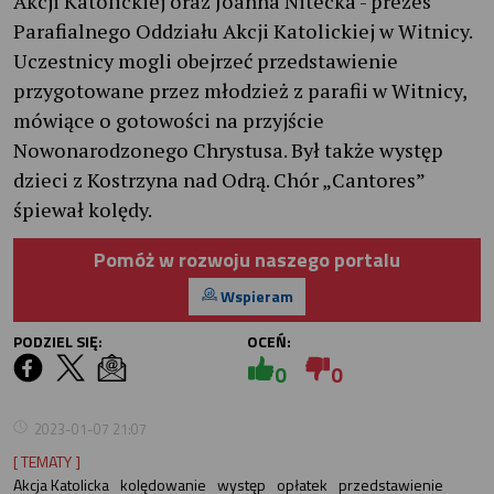
Akcji Katolickiej oraz Joanna Nitecka - prezes
Parafialnego Oddziału Akcji Katolickiej w Witnicy.
Uczestnicy mogli obejrzeć przedstawienie
przygotowane przez młodzież z parafii w Witnicy,
mówiące o gotowości na przyjście
Nowonarodzonego Chrystusa. Był także występ
dzieci z Kostrzyna nad Odrą. Chór „Cantores”
śpiewał kolędy.
Pomóż w rozwoju naszego portalu
Wspieram
PODZIEL SIĘ:
OCEŃ:
0
0
2023-01-07 21:07
[ TEMATY ]
Akcja Katolicka
kolędowanie
występ
opłatek
przedstawienie