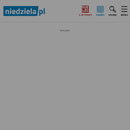
E‑WYDANIE
KSIĄŻKI
SZUKAJ
MENU
REKLAMA