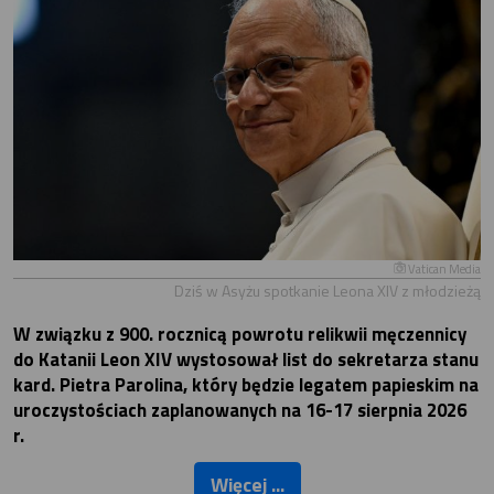
Vatican Media
Dziś w Asyżu spotkanie Leona XIV z młodzieżą
W związku z 900. rocznicą powrotu relikwii męczennicy
do Katanii Leon XIV wystosował list do sekretarza stanu
kard. Pietra Parolina, który będzie legatem papieskim na
uroczystościach zaplanowanych na 16-17 sierpnia 2026
r.
Więcej ...