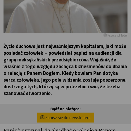
Krzysztof Tadej
Życie duchowe jest najważniejszym kapitałem, jaki może
posiadać człowiek – powiedział papież na audiencji dla
grupy meksykańskich przedsiębiorców. Wyjaśnił, że
właśnie z tego względu zachęca biznesmenów do dbania
o relację z Panem Bogiem. Kiedy bowiem Pan dotyka
serca człowieka, jego pole widzenia zostaje poszerzone,
dostrzega tych, którzy są w potrzebie i wie, że trzeba
szanować stworzenie.
Bądź na bieżąco!
Zapisz się do newslettera
Papież przyznał, że aby dbać o relacje z Panem