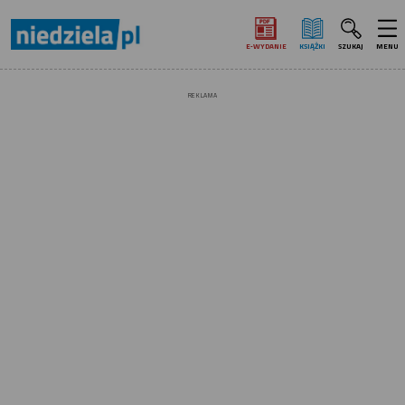
E‑WYDANIE
KSIĄŻKI
SZUKAJ
MENU
REKLAMA