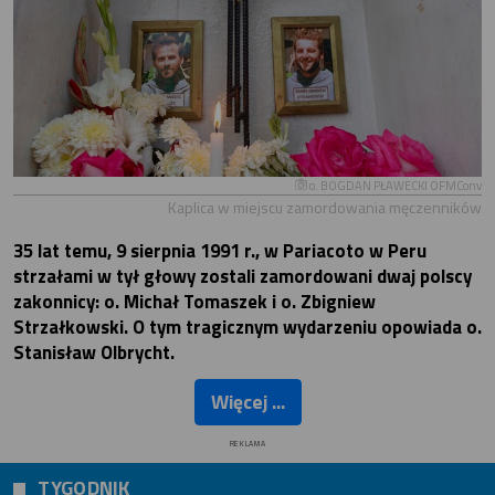
o. BOGDAN PŁAWECKI OFMConv
Kaplica w miejscu zamordowania męczenników
35 lat temu, 9 sierpnia 1991 r., w Pariacoto w Peru
strzałami w tył głowy zostali zamordowani dwaj polscy
zakonnicy: o. Michał Tomaszek i o. Zbigniew
Strzałkowski. O tym tragicznym wydarzeniu opowiada o.
Stanisław Olbrycht.
Więcej ...
REKLAMA
TYGODNIK