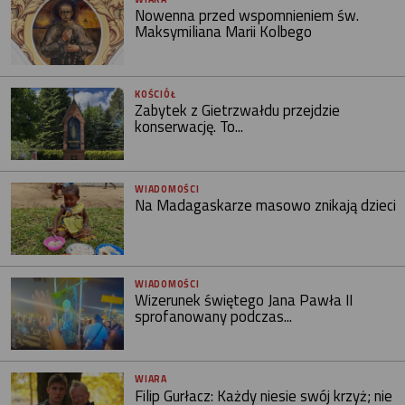
Nowenna przed wspomnieniem św.
Maksymiliana Marii Kolbego
KOŚCIÓŁ
Zabytek z Gietrzwałdu przejdzie
konserwację. To...
WIADOMOŚCI
Na Madagaskarze masowo znikają dzieci
WIADOMOŚCI
Wizerunek świętego Jana Pawła II
sprofanowany podczas...
WIARA
Filip Gurłacz: Każdy niesie swój krzyż; nie