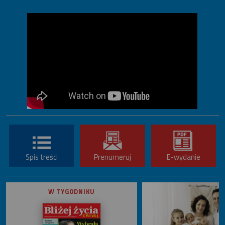
Spis treści
Prenumeruj
E-wydanie
W TYGODNIKU