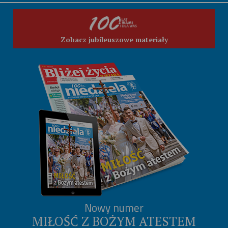
Zobacz jubileuszowe materiały
Nowy numer
MIŁOŚĆ Z BOŻYM ATESTEM