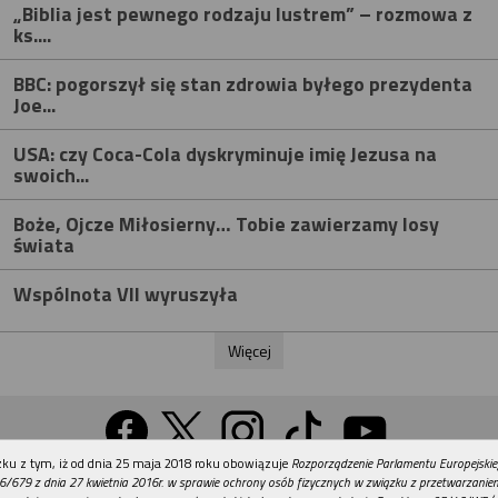
„Biblia jest pewnego rodzaju lustrem” – rozmowa z
ks....
BBC: pogorszył się stan zdrowia byłego prezydenta
Joe...
USA: czy Coca-Cola dyskryminuje imię Jezusa na
swoich...
Boże, Ojcze Miłosierny… Tobie zawierzamy losy
świata
Wspólnota VII wyruszyła
Więcej
REKLAMA
ku z tym, iż od dnia 25 maja 2018 roku obowiązuje
Rozporządzenie Parlamentu Europejskie
Wersja na komputer
6/679 z dnia 27 kwietnia 2016r. w sprawie ochrony osób fizycznych w związku z przetwarzani