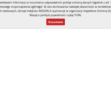
zeństwem Informacji w rozumieniu odpowiednich polityk ochrony danych (zgodnie z art. 2
otowego rozporządzenia ogólnego). W celu dochowania należytej staranności w kontekście
h osobowych, Zarząd Instytutu NIEDZIELA wyznaczył w organizacji Inspektora Ochrony D
Więcej o polityce prywatności czytaj TUTAJ
.
Rozumiem
Nowy numer
Dla Ciebie
Najnowsze
Wspieram