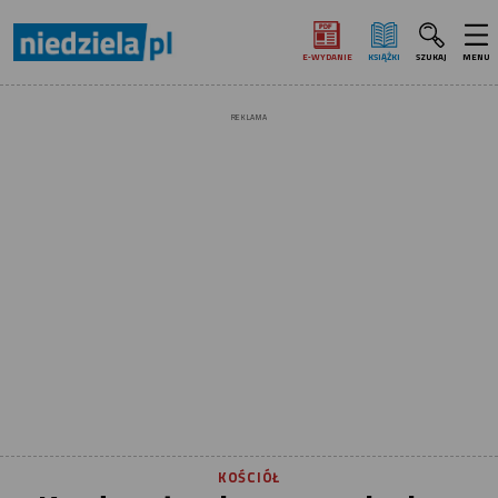
E‑WYDANIE
KSIĄŻKI
SZUKAJ
MENU
REKLAMA
KOŚCIÓŁ