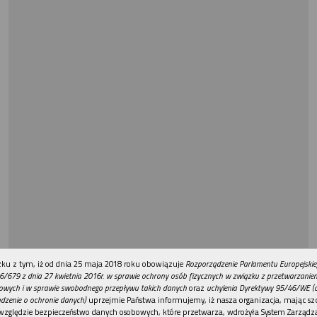
REKLAMA
ku z tym, iż od dnia 25 maja 2018 roku obowiązuje
Rozporządzenie Parlamentu Europejskie
6/679 z dnia 27 kwietnia 2016r. w sprawie ochrony osób fizycznych w związku z przetwarzani
owych i w sprawie swobodnego przepływu takich danych
oraz
uchylenia Dyrektywy 95/46/WE (
dzenie o ochronie danych)
uprzejmie Państwa informujemy, iż nasza organizacja, mając szc
względzie bezpieczeństwo danych osobowych, które przetwarza, wdrożyła System Zarządz