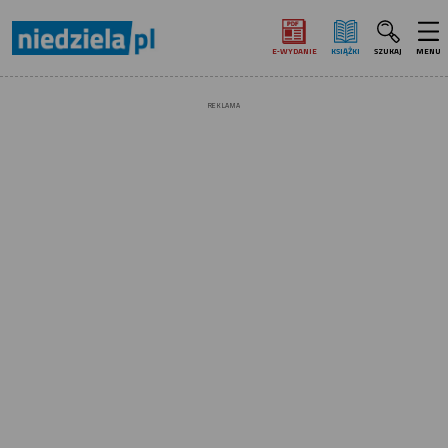
E‑WYDANIE
KSIĄŻKI
SZUKAJ
MENU
REKLAMA