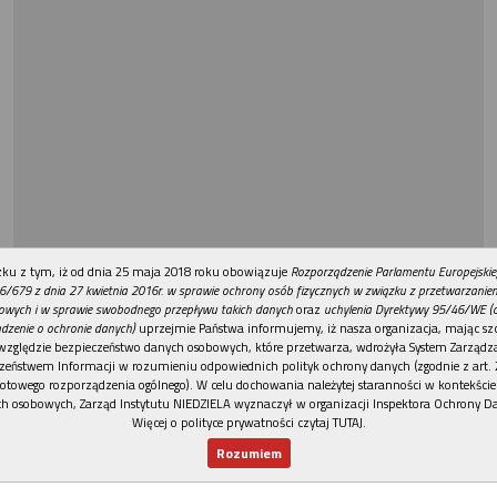
REKLAMA
ku z tym, iż od dnia 25 maja 2018 roku obowiązuje
Rozporządzenie Parlamentu Europejskie
6/679 z dnia 27 kwietnia 2016r. w sprawie ochrony osób fizycznych w związku z przetwarzani
owych i w sprawie swobodnego przepływu takich danych
oraz
uchylenia Dyrektywy 95/46/WE (
dzenie o ochronie danych)
uprzejmie Państwa informujemy, iż nasza organizacja, mając szc
względzie bezpieczeństwo danych osobowych, które przetwarza, wdrożyła System Zarządz
zeństwem Informacji w rozumieniu odpowiednich polityk ochrony danych (zgodnie z art. 2
otowego rozporządzenia ogólnego). W celu dochowania należytej staranności w kontekście
h osobowych, Zarząd Instytutu NIEDZIELA wyznaczył w organizacji Inspektora Ochrony D
Więcej o polityce prywatności czytaj TUTAJ
.
Rozumiem
Nowy numer
Dla Ciebie
Najnowsze
Wspieram