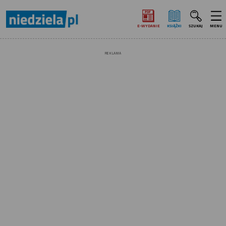
E‑WYDANIE
KSIĄŻKI
SZUKAJ
MENU
REKLAMA