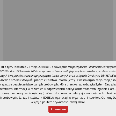
REKLAMA
ku z tym, iż od dnia 25 maja 2018 roku obowiązuje
Rozporządzenie Parlamentu Europejskie
6/679 z dnia 27 kwietnia 2016r. w sprawie ochrony osób fizycznych w związku z przetwarzani
owych i w sprawie swobodnego przepływu takich danych
oraz
uchylenia Dyrektywy 95/46/WE (
dzenie o ochronie danych)
uprzejmie Państwa informujemy, iż nasza organizacja, mając szc
względzie bezpieczeństwo danych osobowych, które przetwarza, wdrożyła System Zarządz
zeństwem Informacji w rozumieniu odpowiednich polityk ochrony danych (zgodnie z art. 2
otowego rozporządzenia ogólnego). W celu dochowania należytej staranności w kontekście
h osobowych, Zarząd Instytutu NIEDZIELA wyznaczył w organizacji Inspektora Ochrony D
Więcej o polityce prywatności czytaj TUTAJ
.
Rozumiem
Nowy numer
Dla Ciebie
Najnowsze
Wspieram