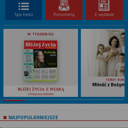
Spis treści
Prenumeruj
E-wydanie
W TYGODNIKU
TEMAT NUME
Miłość z Bożym 
BLIŻEJ ŻYCIA Z WIARĄ
Lifestylowy dodatek
NAJPOPULARNIEJSZE