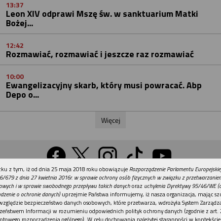
13:37
Leon XIV odprawi Mszę św. w sanktuarium Matki
Bożej...
12:42
Rozmawiać, rozmawiać i jeszcze raz rozmawiać
10:00
Ewangelizacyjny skarb, który musi powracać. Abp
Depo o...
Więcej
REKLAMA
ku z tym, iż od dnia 25 maja 2018 roku obowiązuje
Rozporządzenie Parlamentu Europejskie
Wersja na komputer
6/679 z dnia 27 kwietnia 2016r. w sprawie ochrony osób fizycznych w związku z przetwarzani
owych i w sprawie swobodnego przepływu takich danych
oraz
uchylenia Dyrektywy 95/46/WE (
dzenie o ochronie danych)
uprzejmie Państwa informujemy, iż nasza organizacja, mając szc
względzie bezpieczeństwo danych osobowych, które przetwarza, wdrożyła System Zarządz
Działy
Tematy
Kontakt
Reklama
Patronaty
zeństwem Informacji w rozumieniu odpowiednich polityk ochrony danych (zgodnie z art. 2
otowego rozporządzenia ogólnego). W celu dochowania należytej staranności w kontekście