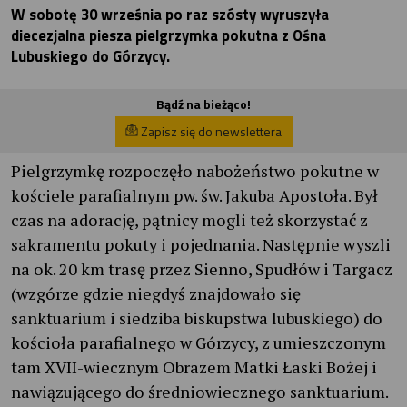
W sobotę 30 września po raz szósty wyruszyła
diecezjalna piesza pielgrzymka pokutna z Ośna
Lubuskiego do Górzycy.
Bądź na bieżąco!
Zapisz się do newslettera
Pielgrzymkę rozpoczęło nabożeństwo pokutne w
kościele parafialnym pw. św. Jakuba Apostoła. Był
czas na adorację, pątnicy mogli też skorzystać z
sakramentu pokuty i pojednania. Następnie wyszli
na ok. 20 km trasę przez Sienno, Spudłów i Targacz
(wzgórze gdzie niegdyś znajdowało się
sanktuarium i siedziba biskupstwa lubuskiego) do
kościoła parafialnego w Górzycy, z umieszczonym
tam XVII-wiecznym Obrazem Matki Łaski Bożej i
nawiązującego do średniowiecznego sanktuarium.