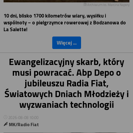
Archiwum ks. Marcina Napory
10 dni, blisko 1700 kilometrów wiary, wysiłku i
wspólnoty – o pielgrzymce rowerowej z Bodzanowa do
La Salette!
Więcej ...
Ewangelizacyjny skarb, który
musi powracać. Abp Depo o
jubileuszu Radia Fiat,
Światowych Dniach Młodzieży i
wyzwaniach technologii
2026-08-08 10:00
MK/Radio Fiat