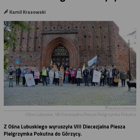
Kamil Krasowski
Karolina Krasowska
Ośno Lubuskie, VIII Diecezjalna Piesza Pielgrzymka Pokutna
Z Ośna Lubuskiego wyruszyła VIII Diecezjalna Piesza
Pielgrzymka Pokutna do Górzycy.