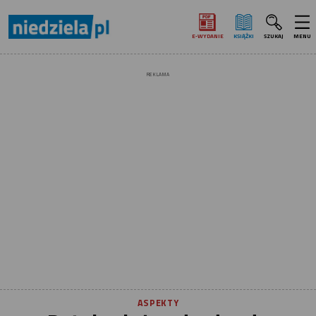
E‑WYDANIE
KSIĄŻKI
SZUKAJ
MENU
REKLAMA
ASPEKTY