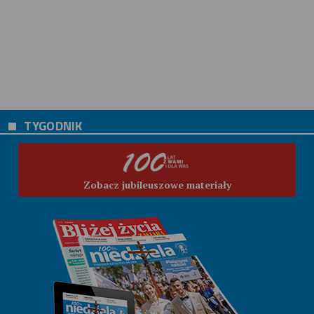
TYGODNIK
Zobacz jubileuszowe materiały