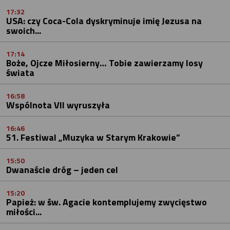
17:32
USA: czy Coca-Cola dyskryminuje imię Jezusa na
swoich...
17:14
Boże, Ojcze Miłosierny… Tobie zawierzamy losy
świata
16:58
Wspólnota VII wyruszyła
16:46
51. Festiwal „Muzyka w Starym Krakowie”
15:50
Dwanaście dróg – jeden cel
15:20
Papież: w św. Agacie kontemplujemy zwycięstwo
miłości...