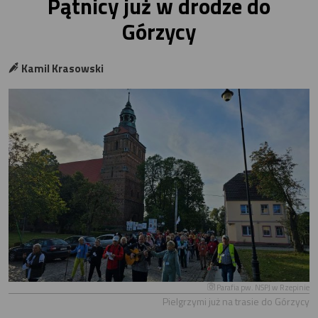
Pątnicy już w drodze do
Górzycy
Kamil Krasowski
Parafia pw. NSPJ w Rzepinie
Pielgrzymi już na trasie do Górzycy