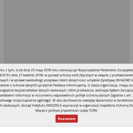
REKLAMA
ku z tym, iż od dnia 25 maja 2018 roku obowiązuje
Rozporządzenie Parlamentu Europejskie
6/679 z dnia 27 kwietnia 2016r. w sprawie ochrony osób fizycznych w związku z przetwarzani
owych i w sprawie swobodnego przepływu takich danych
oraz
uchylenia Dyrektywy 95/46/WE (
dzenie o ochronie danych)
uprzejmie Państwa informujemy, iż nasza organizacja, mając szc
względzie bezpieczeństwo danych osobowych, które przetwarza, wdrożyła System Zarządz
zeństwem Informacji w rozumieniu odpowiednich polityk ochrony danych (zgodnie z art. 2
otowego rozporządzenia ogólnego). W celu dochowania należytej staranności w kontekście
h osobowych, Zarząd Instytutu NIEDZIELA wyznaczył w organizacji Inspektora Ochrony D
Więcej o polityce prywatności czytaj TUTAJ
.
Rozumiem
Nowy numer
Dla Ciebie
Najnowsze
Wspieram