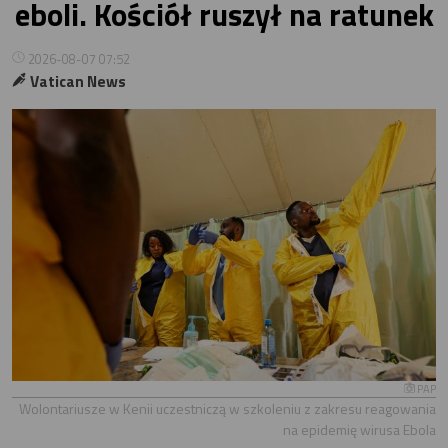
eboli. Kościół ruszył na ratunek
2026-08-07 07:52
Vatican News
PAP
Wolontariusze w Kenii uczestniczą w szkoleniu z zakresu reagowania
na epidemię wirusa Ebola