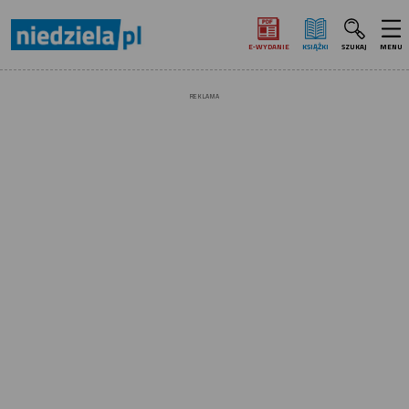
E‑WYDANIE
KSIĄŻKI
SZUKAJ
MENU
REKLAMA