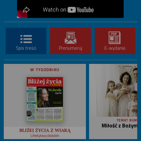
Spis treści
Prenumeruj
E-wydanie
W TYGODNIKU
TEMAT NUME
Miłość z Bożym 
BLIŻEJ ŻYCIA Z WIARĄ
Lifestylowy dodatek