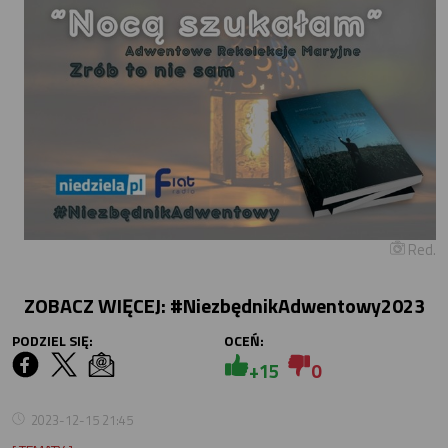
Red.
ZOBACZ WIĘCEJ:
#NiezbędnikAdwentowy2023
PODZIEL SIĘ:
OCEŃ:
+15
0
2023-12-15 21:45