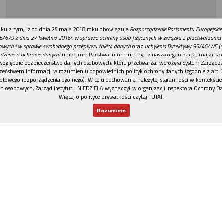
REKLAMA
ku z tym, iż od dnia 25 maja 2018 roku obowiązuje
Rozporządzenie Parlamentu Europejskie
6/679 z dnia 27 kwietnia 2016r. w sprawie ochrony osób fizycznych w związku z przetwarzani
owych i w sprawie swobodnego przepływu takich danych
oraz
uchylenia Dyrektywy 95/46/WE (
dzenie o ochronie danych)
uprzejmie Państwa informujemy, iż nasza organizacja, mając szc
względzie bezpieczeństwo danych osobowych, które przetwarza, wdrożyła System Zarządz
zeństwem Informacji w rozumieniu odpowiednich polityk ochrony danych (zgodnie z art. 2
otowego rozporządzenia ogólnego). W celu dochowania należytej staranności w kontekście
h osobowych, Zarząd Instytutu NIEDZIELA wyznaczył w organizacji Inspektora Ochrony D
Więcej o polityce prywatności czytaj TUTAJ
.
Rozumiem
Nowy numer
Dla Ciebie
Najnowsze
Wspieram