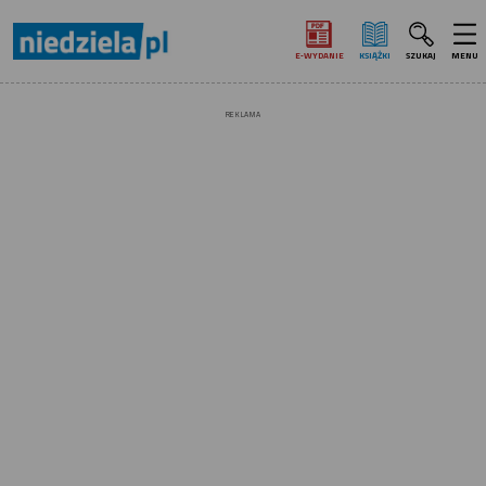
E‑WYDANIE
KSIĄŻKI
SZUKAJ
MENU
REKLAMA