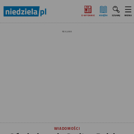
E‑WYDANIE
KSIĄŻKI
SZUKAJ
MENU
REKLAMA
WIADOMOŚCI