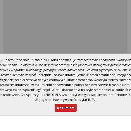
REKLAMA
ku z tym, iż od dnia 25 maja 2018 roku obowiązuje
Rozporządzenie Parlamentu Europejskie
6/679 z dnia 27 kwietnia 2016r. w sprawie ochrony osób fizycznych w związku z przetwarzani
owych i w sprawie swobodnego przepływu takich danych
oraz
uchylenia Dyrektywy 95/46/WE (
dzenie o ochronie danych)
uprzejmie Państwa informujemy, iż nasza organizacja, mając szc
względzie bezpieczeństwo danych osobowych, które przetwarza, wdrożyła System Zarządz
zeństwem Informacji w rozumieniu odpowiednich polityk ochrony danych (zgodnie z art. 2
otowego rozporządzenia ogólnego). W celu dochowania należytej staranności w kontekście
h osobowych, Zarząd Instytutu NIEDZIELA wyznaczył w organizacji Inspektora Ochrony D
Więcej o polityce prywatności czytaj TUTAJ
.
Rozumiem
Nowy numer
Dla Ciebie
Najnowsze
Wspieram