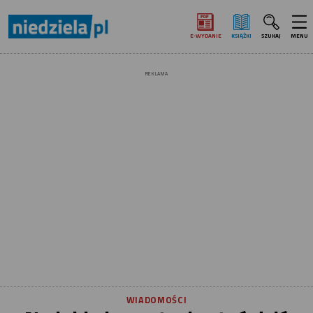
E‑WYDANIE
KSIĄŻKI
SZUKAJ
MENU
REKLAMA
WIADOMOŚCI