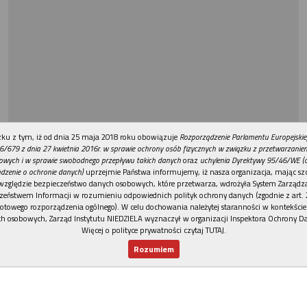
REKLAMA
ku z tym, iż od dnia 25 maja 2018 roku obowiązuje
Rozporządzenie Parlamentu Europejskie
6/679 z dnia 27 kwietnia 2016r. w sprawie ochrony osób fizycznych w związku z przetwarzani
owych i w sprawie swobodnego przepływu takich danych
oraz
uchylenia Dyrektywy 95/46/WE (
dzenie o ochronie danych)
uprzejmie Państwa informujemy, iż nasza organizacja, mając szc
względzie bezpieczeństwo danych osobowych, które przetwarza, wdrożyła System Zarządz
zeństwem Informacji w rozumieniu odpowiednich polityk ochrony danych (zgodnie z art. 2
otowego rozporządzenia ogólnego). W celu dochowania należytej staranności w kontekście
h osobowych, Zarząd Instytutu NIEDZIELA wyznaczył w organizacji Inspektora Ochrony D
Więcej o polityce prywatności czytaj TUTAJ
.
Rozumiem
Nowy numer
Dla Ciebie
Najnowsze
Wspieram