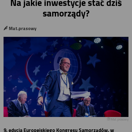
Na jakie inwestycje stać dziś
samorządy?
Mat.prasowy
Mat.prasowy
9. edycja Europejskiego Kongresu Samorządów, w