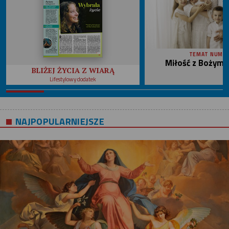
TEMAT NUME
Miłość z Bożym 
BLIŻEJ ŻYCIA Z WIARĄ
Lifestylowy dodatek
NAJPOPULARNIEJSZE