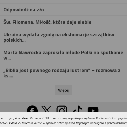
Odpowiedź na zło
Św. Filomena. Miłość, która daje siebie
Ukraina wydała zgody na ekshumacje szczątków
polskich...
Marta Nawrocka zaprosiła młode Polki na spotkanie
w...
„Biblia jest pewnego rodzaju lustrem” – rozmowa z
ks....
Więcej
REKLAMA
ku z tym, iż od dnia 25 maja 2018 roku obowiązuje
Rozporządzenie Parlamentu Europejskie
Wersja na komputer
6/679 z dnia 27 kwietnia 2016r. w sprawie ochrony osób fizycznych w związku z przetwarzani