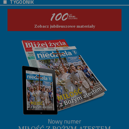
TYGODNIK
Zobacz jubileuszowe materiały
Nowy numer
MIŁOŚĆ Z BOŻYM ATESTEM