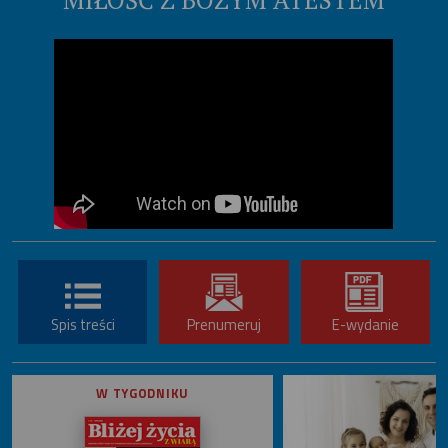
Spis treści
Prenumeruj
E-wydanie
W TYGODNIKU