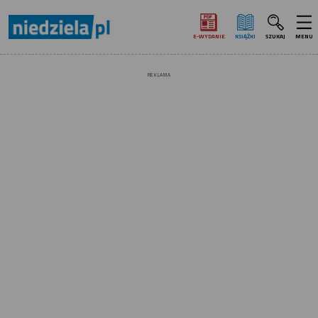
E‑WYDANIE
KSIĄŻKI
SZUKAJ
MENU
REKLAMA