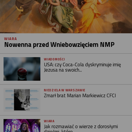
WIARA
Nowenna przed Wniebowzięciem NMP
WIADOMOŚCI
USA: czy Coca-Cola dyskryminuje imię
Jezusa na swoich...
NIEDZIELA W WARSZAWIE
Zmarł brat Marian Markiewicz CFCI
WIARA
Jak rozmawiać o wierze z dorosłymi
dziećmi, które...