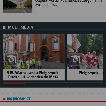
Odpust Porcjunkuli: łaska szczególna, na
życzenie św....
MULTIMEDIA
315. Warszawska Pielgrzymka
Pielgrzymka Le
Piesza już w drodze do Matki
NAJNOWSZE