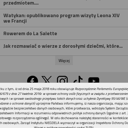
przedmiotem....
Watykan: opublikowano program wizyty Leona XIV
we Francji
Rowerem do La Salette
Jak rozmawiać o wierze z dorosłymi dziećmi, które...
Więcej
REKLAMA
ku z tym, iż od dnia 25 maja 2018 roku obowiązuje
Rozporządzenie Parlamentu Europejskie
Wersja na komputer
6/679 z dnia 27 kwietnia 2016r. w sprawie ochrony osób fizycznych w związku z przetwarzani
owych i w sprawie swobodnego przepływu takich danych
oraz
uchylenia Dyrektywy 95/46/WE (
dzenie o ochronie danych)
uprzejmie Państwa informujemy, iż nasza organizacja, mając szc
względzie bezpieczeństwo danych osobowych, które przetwarza, wdrożyła System Zarządz
Działy
Tematy
Kontakt
Reklama
Patronaty
zeństwem Informacji w rozumieniu odpowiednich polityk ochrony danych (zgodnie z art. 2
otowego rozporządzenia ogólnego). W celu dochowania należytej staranności w kontekście
Polityka prywatności
h osobowych, Zarząd Instytutu NIEDZIELA wyznaczył w organizacji Inspektora Ochrony D
Więcej o polityce prywatności czytaj TUTAJ
.