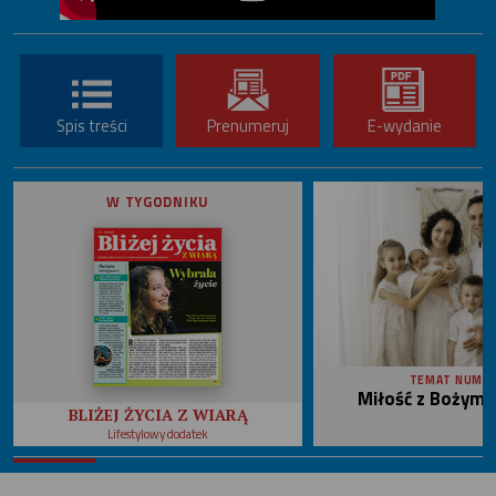
Spis treści
Prenumeruj
E-wydanie
W TYGODNIKU
TEMAT NUME
Miłość z Bożym 
BLIŻEJ ŻYCIA Z WIARĄ
Lifestylowy dodatek