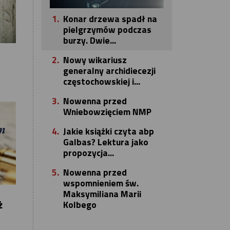
1.
Konar drzewa spadł na
pielgrzymów podczas
burzy. Dwie...
2.
Nowy wikariusz
generalny archidiecezji
częstochowskiej i...
3.
Nowenna przed
Wniebowzięciem NMP
4.
Jakie książki czyta abp
Galbas? Lektura jako
propozycja...
5.
Nowenna przed
wspomnieniem św.
Maksymiliana Marii
ż
Kolbego