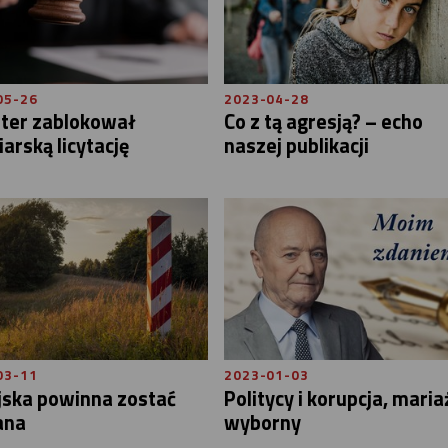
05-26
2023-04-28
ster zablokował
Co z tą agresją? – echo
iarską licytację
naszej publikacji
03-11
2023-01-03
jska powinna zostać
Politycy i korupcja, maria
ana
wyborny