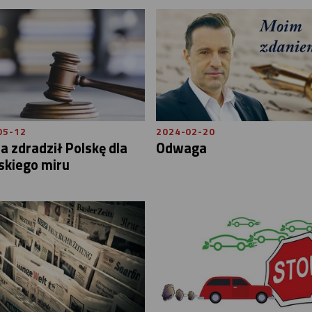
05-12
2024-02-20
a zdradził Polskę dla
Odwaga
skiego miru