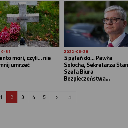
10-31
2022-06-28
to mori, czyli… nie
5 pytań do… Pawła
mnij umrzeć
Solocha, Sekretarza Stan
Szefa Biura
Bezpieczeństwa...
1
2
3
4
5