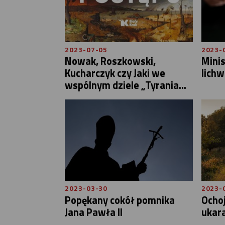
2023-07-05
2023-
Nowak, Roszkowski,
Mini
Kucharczyk czy Jaki we
lichw
wspólnym dziele „Tyrania...
2023-03-30
2023-
Popękany cokół pomnika
Ocho
Jana Pawła II
ukar