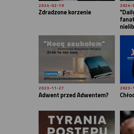
2024-02-19
2024-
Zdradzone korzenie
"Dail
fanat
nieli
2023-11-27
2023-
Adwent przed Adwentem?
Chło