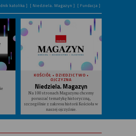
dnik katolika ]
[ Niedziela. Magazyn ]
[ Fundacja ]
KOŚCIÓŁ • DZIEDZICTWO •
OJCZYZNA
Niedziela. Magazyn
ie
Na 100 stronach Magazynu chcemy
poruszać tematykę historyczną,
szczególnie z zakresu historii Kościoła w
naszej ojczyźnie.