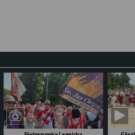
Pielgrzymka Legnicka
Góral