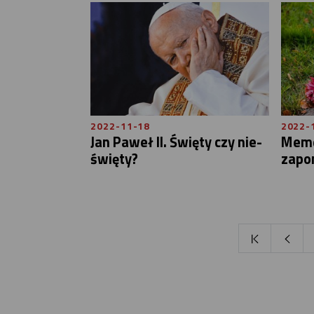
2022-11-18
2022-
Jan Paweł II. Święty czy nie-
Memen
święty?
zapo