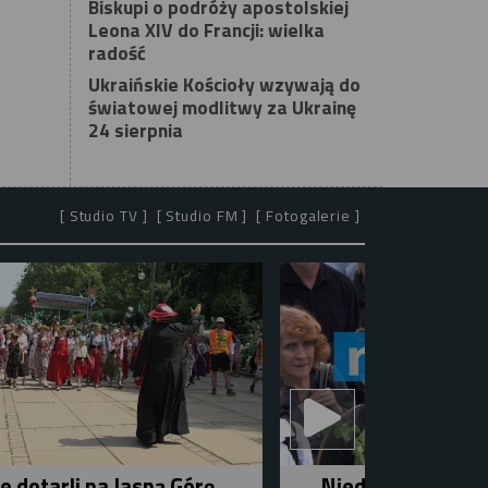
Biskupi o podróży apostolskiej
Leona XIV do Francji: wielka
radość
Ukraińskie Kościoły wzywają do
światowej modlitwy za Ukrainę
24 sierpnia
[ Studio TV ]
[ Studio FM ]
[ Fotogalerie ]
e dotarli na Jasną Górę
Niedziela w mieśc