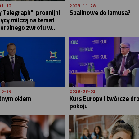
01-12
2023-11-28
y Telegraph": prounijni
Spalinowe do lamusa?
ycy milczą na temat
beralnego zwrotu w...
10-26
2023-08-02
dnym okiem
Kurs Europy i twórcze dr
pokoju