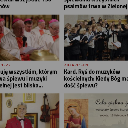
mów
psalmów trwa w Zielonej.
11-22
2024-11-09
kuję wszystkim, którym
Kard. Ryś do muzyków
wa śpiewu i muzyki
kościelnych: Kiedy Bóg m
lnej jest bliska...
dość śpiewu?