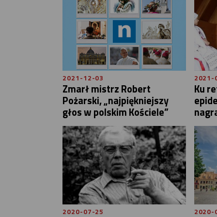
2021-12-03
2021-
Zmarł mistrz Robert
Ku re
Pożarski, „najpiękniejszy
epid
głos w polskim Kościele”
nagra
2020-07-25
2020-