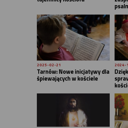
psal
2025-02-21
2024-
Tarnów: Nowe inicjatywy dla
Dzię
śpiewających w kościele
spra
koście