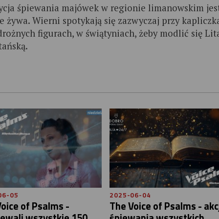
ycja śpiewania majówek w regionie limanowskim jes
le żywa. Wierni spotykają się zazwyczaj przy kapliczk
drożnych figurach, w świątyniach, żeby modlić się Lit
tańską.
06-05
2025-06-04
oice of Psalms -
The Voice of Psalms - akc
ewali wszystkie 150
śpiewania wszystkich