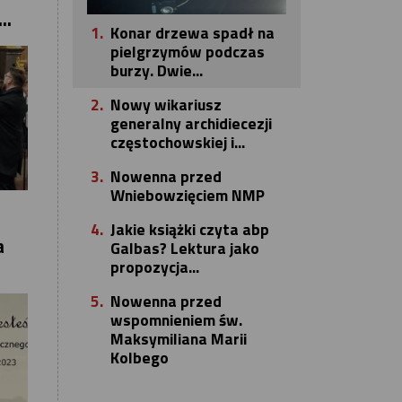
..
1.
Konar drzewa spadł na
pielgrzymów podczas
burzy. Dwie...
2.
Nowy wikariusz
generalny archidiecezji
częstochowskiej i...
3.
Nowenna przed
Wniebowzięciem NMP
4.
Jakie książki czyta abp
a
Galbas? Lektura jako
propozycja...
5.
Nowenna przed
wspomnieniem św.
Maksymiliana Marii
Kolbego