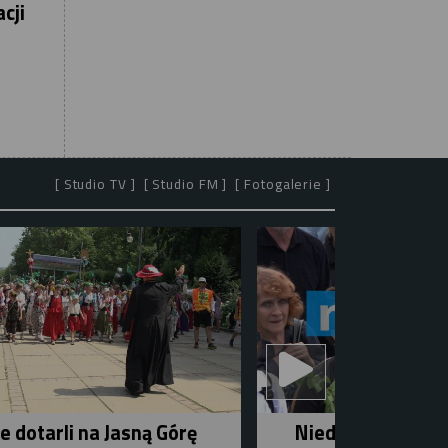
cji
[ Studio TV ]
[ Studio FM ]
[ Fotogalerie ]
e dotarli na Jasną Górę
Niedziela w mieśc