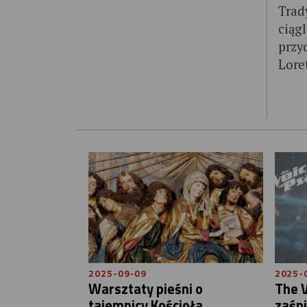
Trad
ciąg
przy
Lore
2025-09-09
2025-
Warsztaty pieśni o
The V
tajemnicy Kościoła
zaśpi