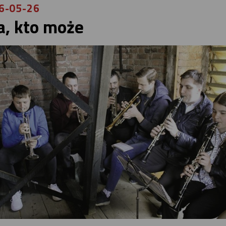
6-05-26
a, kto może