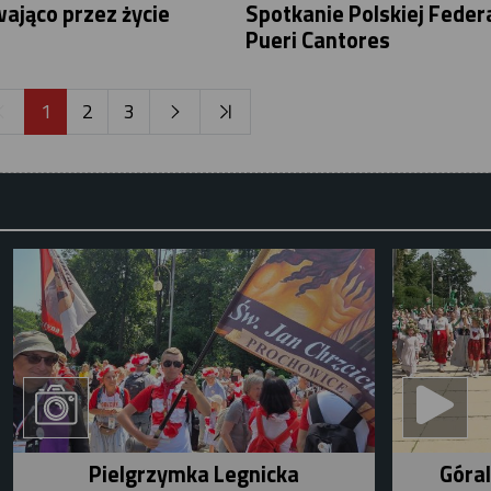
ająco przez życie
Spotkanie Polskiej Federa
Pueri Cantores
1
2
3
Pielgrzymka Legnicka
Góral