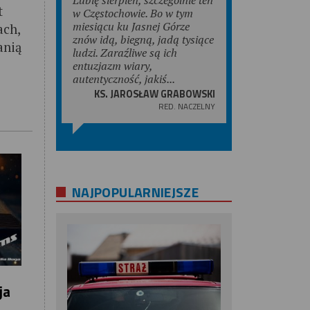
t
w Częstochowie. Bo w tym
miesiącu ku Jasnej Górze
ach,
znów idą, biegną, jadą tysiące
anią
ludzi. Zaraźliwe są ich
entuzjazm wiary,
autentyczność, jakiś...
KS. JAROSŁAW GRABOWSKI
RED. NACZELNY
NAJPOPULARNIEJSZE
ja