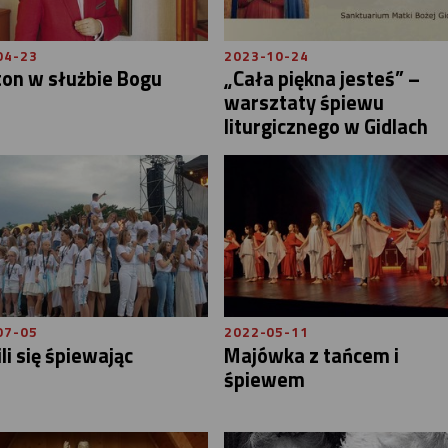
04-23
2023-10-24
ton w służbie Bogu
„Cała piękna jesteś” –
warsztaty śpiewu
liturgicznego w Gidlach
07-05
2022-05-11
li się śpiewając
Majówka z tańcem i
śpiewem