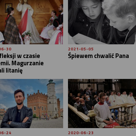
06-30
2021-05-05
fleksji w czasie
Śpiewem chwalić Pana
emii. Magurzanie
li litanię
06-24
2020-06-23