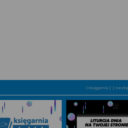
[ księgarnia ]
[ niezbę