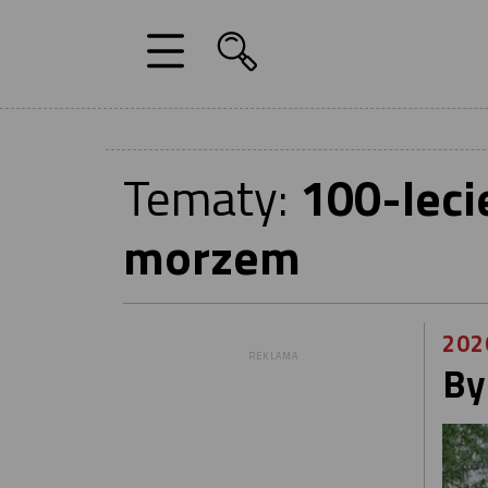
Tematy:
100-lecie
morzem
202
REKLAMA
By