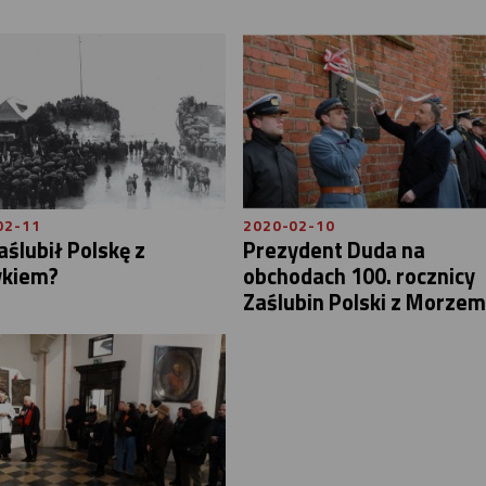
02-11
2020-02-10
aślubił Polskę z
Prezydent Duda na
ykiem?
obchodach 100. rocznicy
Zaślubin Polski z Morzem