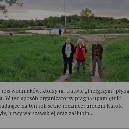
 rejs wodniaków, którzy na tratwie „Pielgrzym” płyn
a. W ten sposób organizatorzy pragną upamiętnić
padające na ten rok setne rocznice: urodzin Karola
ły, bitwy warszawskiej oraz zaślubin...