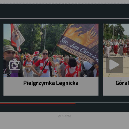
Pielgrzymka Legnicka
Góral
REKLAMA