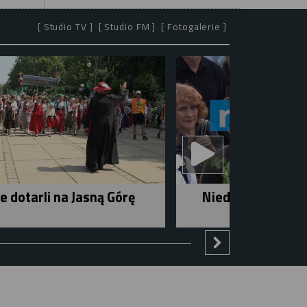
[ Studio TV ]
[ Studio FM ]
[ Fotogalerie ]
e dotarli na Jasną Górę
Niedziela w mieśc