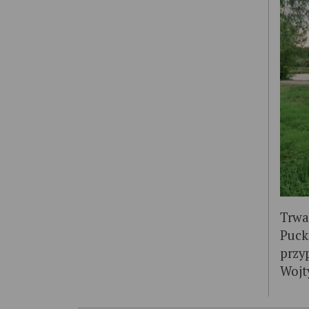
Trwa
Puck
przy
Wojty