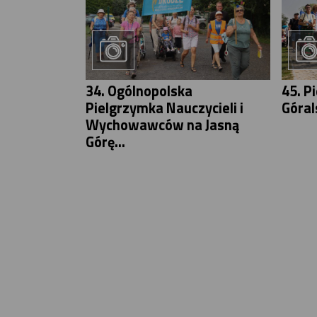
34. Ogólnopolska
45. P
Pielgrzymka Nauczycieli i
Góral
Wychowawców na Jasną
Górę...