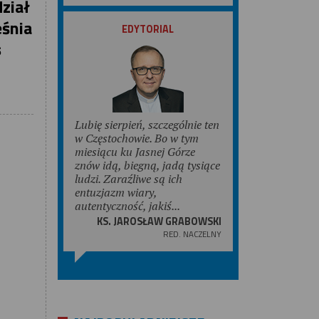
ział
ZOBACZ
eśnia
EDYTORIAL
s
Lubię sierpień, szczególnie ten
w Częstochowie. Bo w tym
miesiącu ku Jasnej Górze
znów idą, biegną, jadą tysiące
ludzi. Zaraźliwe są ich
entuzjazm wiary,
autentyczność, jakiś...
KS. JAROSŁAW GRABOWSKI
RED. NACZELNY