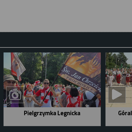
Pielgrzymka Legnicka
Góral