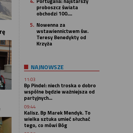
4.
Portugalia: najstarszy
proboszcz świata
obchodzi 100....
5.
Nowenna za
rę
wstawiennictwem św.
Teresy Benedykty od
Krzyża
NAJNOWSZE
11:03
Bp Pindel: niech troska o dobro
wspólne będzie ważniejsza od
partyjnych...
09:44
ę
Kalisz. Bp Marek Mendyk. To
wielka sztuka umieć słuchać
tego, co mówi Bóg