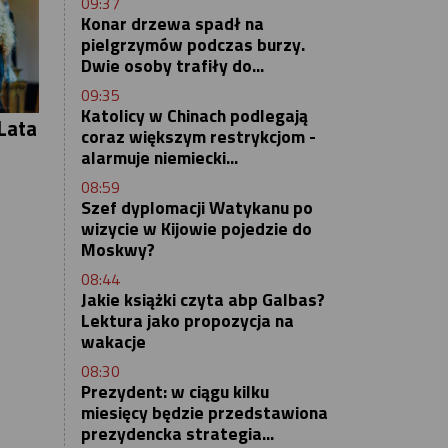
09:37
Konar drzewa spadł na
pielgrzymów podczas burzy.
Dwie osoby trafiły do...
09:35
Katolicy w Chinach podlegają
Lata
coraz większym restrykcjom -
alarmuje niemiecki...
08:59
Szef dyplomacji Watykanu po
wizycie w Kijowie pojedzie do
Moskwy?
08:44
Jakie książki czyta abp Galbas?
Lektura jako propozycja na
wakacje
08:30
Prezydent: w ciągu kilku
miesięcy będzie przedstawiona
prezydencka strategia...