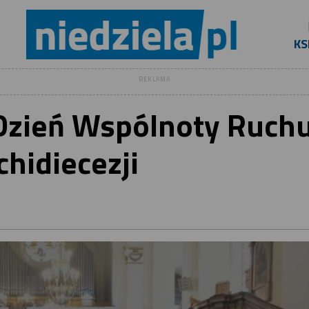
KS
REKLAMA
Dzień Wspólnoty Ruch
chidiecezji