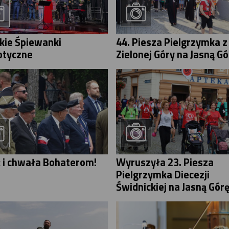
skie Śpiewanki
44. Piesza Pielgrzymka z
otyczne
Zielonej Góry na Jasną Gó
 i chwała Bohaterom!
Wyruszyła 23. Piesza
Pielgrzymka Diecezji
Świdnickiej na Jasną Gór