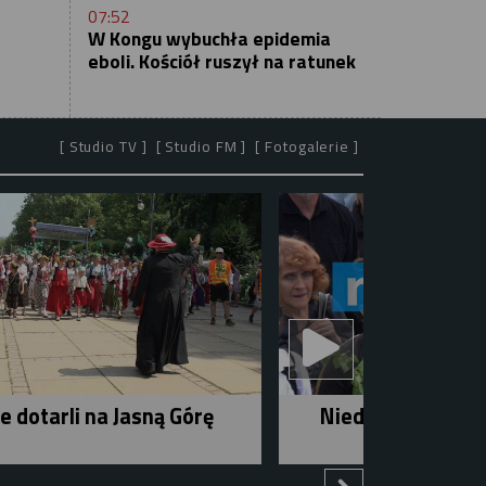
07:52
W Kongu wybuchła epidemia
eboli. Kościół ruszył na ratunek
[ Studio TV ]
[ Studio FM ]
[ Fotogalerie ]
e dotarli na Jasną Górę
Niedziela w mieśc