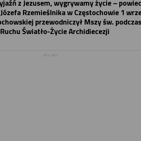
zyjaźń z Jezusem, wygrywamy życie – powied
. Józefa Rzemieślnika w Częstochowie 1 wrz
stochowskiej przewodniczył Mszy św. podcza
uchu Światło-Życie Archidiecezji
REKLAMA