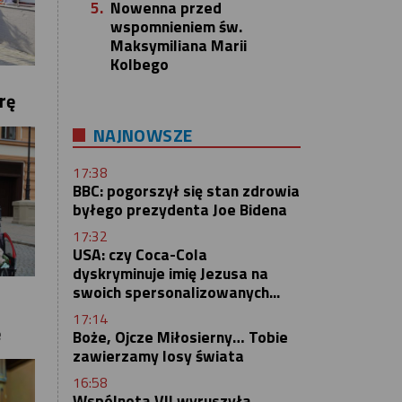
5.
Nowenna przed
wspomnieniem św.
Maksymiliana Marii
Kolbego
rę
NAJNOWSZE
17:38
BBC: pogorszył się stan zdrowia
byłego prezydenta Joe Bidena
17:32
USA: czy Coca-Cola
dyskryminuje imię Jezusa na
swoich spersonalizowanych...
17:14
ę
Boże, Ojcze Miłosierny… Tobie
zawierzamy losy świata
16:58
Wspólnota VII wyruszyła