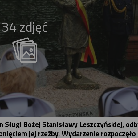
34 zdjęć
in Sługi Bożej Stanisławy Leszczyńskiej, od
onięciem jej rzeźby. Wydarzenie rozpoczęło 