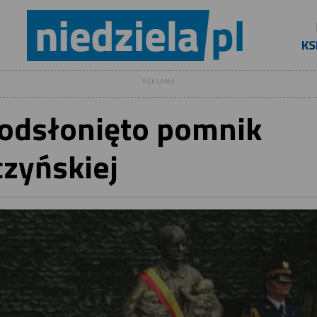
KS
REKLAMA
odsłonięto pomnik
zyńskiej