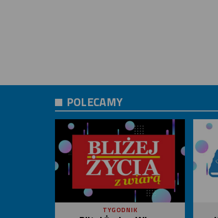
POLECAMY
TYGODNIK