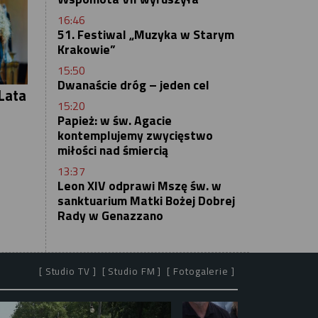
16:46
51. Festiwal „Muzyka w Starym
Krakowie”
15:50
Dwanaście dróg – jeden cel
Lata
15:20
Papież: w św. Agacie
kontemplujemy zwycięstwo
miłości nad śmiercią
13:37
Leon XIV odprawi Mszę św. w
sanktuarium Matki Bożej Dobrej
Rady w Genazzano
[ Studio TV ]
[ Studio FM ]
[ Fotogalerie ]