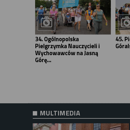
34. Ogólnopolska
45. P
Pielgrzymka Nauczycieli i
Góral
Wychowawców na Jasną
Górę...
MULTIMEDIA