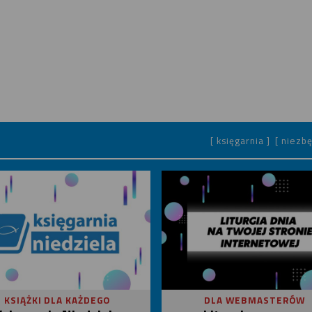
[ księgarnia ]
[ niezbę
KSIĄŻKI DLA KAŻDEGO
DLA WEBMASTERÓW