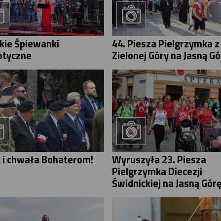
skie Śpiewanki
44. Piesza Pielgrzymka z
otyczne
Zielonej Góry na Jasną Gó
 i chwała Bohaterom!
Wyruszyła 23. Piesza
Pielgrzymka Diecezji
Świdnickiej na Jasną Gór