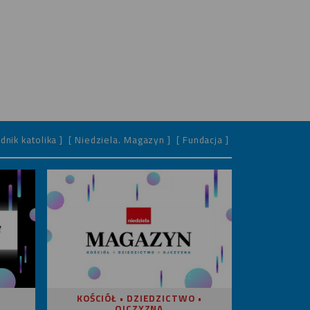
dnik katolika ]
[ Niedziela. Magazyn ]
[ Fundacja ]
KOŚCIÓŁ • DZIEDZICTWO •
OJCZYZNA