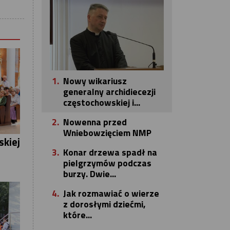
1.
Nowy wikariusz
generalny archidiecezji
częstochowskiej i...
2.
Nowenna przed
Wniebowzięciem NMP
skiej
3.
Konar drzewa spadł na
pielgrzymów podczas
burzy. Dwie...
4.
Jak rozmawiać o wierze
z dorosłymi dziećmi,
które...