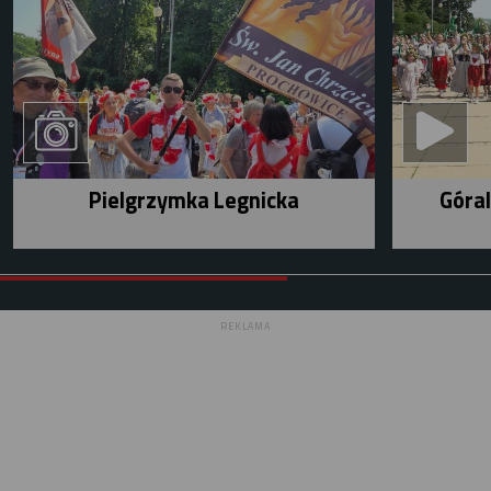
Pielgrzymka Legnicka
Góral
REKLAMA