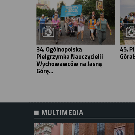
34. Ogólnopolska
45. P
Pielgrzymka Nauczycieli i
Góral
Wychowawców na Jasną
Górę...
MULTIMEDIA