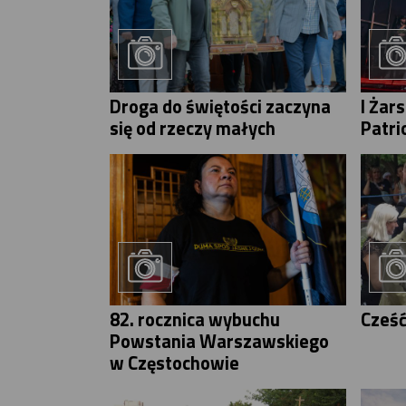
Droga do świętości zaczyna
I Żar
się od rzeczy małych
Patri
82. rocznica wybuchu
Cześć
Powstania Warszawskiego
w Częstochowie