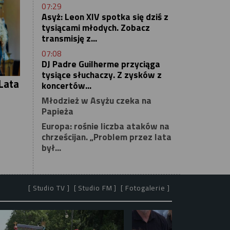
07:29
Asyż: Leon XIV spotka się dziś z
tysiącami młodych. Zobacz
transmisję z...
07:08
DJ Padre Guilherme przyciąga
tysiące słuchaczy. Z zysków z
Lata
koncertów...
Młodzież w Asyżu czeka na
Papieża
Europa: rośnie liczba ataków na
chrześcijan. „Problem przez lata
był...
[ Studio TV ]
[ Studio FM ]
[ Fotogalerie ]