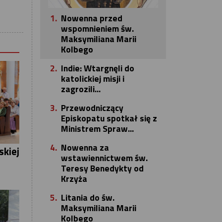
1.
Nowenna przed
wspomnieniem św.
Maksymiliana Marii
Kolbego
2.
Indie: Wtargnęli do
katolickiej misji i
zagrozili...
3.
Przewodniczący
Episkopatu spotkał się z
Ministrem Spraw...
4.
Nowenna za
skiej
wstawiennictwem św.
Teresy Benedykty od
Krzyża
5.
Litania do św.
Maksymiliana Marii
Kolbego