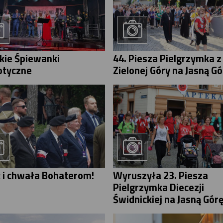
skie Śpiewanki
44. Piesza Pielgrzymka z
otyczne
Zielonej Góry na Jasną Gó
 i chwała Bohaterom!
Wyruszyła 23. Piesza
Pielgrzymka Diecezji
Świdnickiej na Jasną Gór