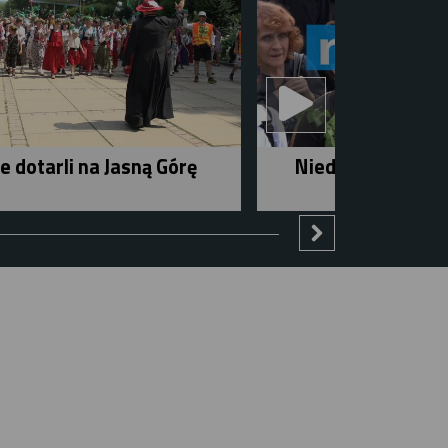
e dotarli na Jasną Górę
Niedziela w mieśc