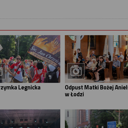
rzymka Legnicka
Odpust Matki Bożej Aniel
w Łodzi