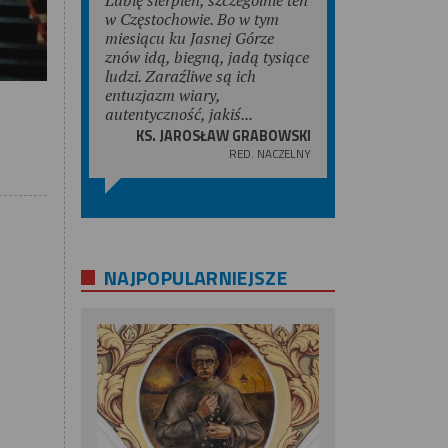
w Częstochowie. Bo w tym
miesiącu ku Jasnej Górze
znów idą, biegną, jadą tysiące
ludzi. Zaraźliwe są ich
entuzjazm wiary,
autentyczność, jakiś...
KS. JAROSŁAW GRABOWSKI
RED. NACZELNY
NAJPOPULARNIEJSZE