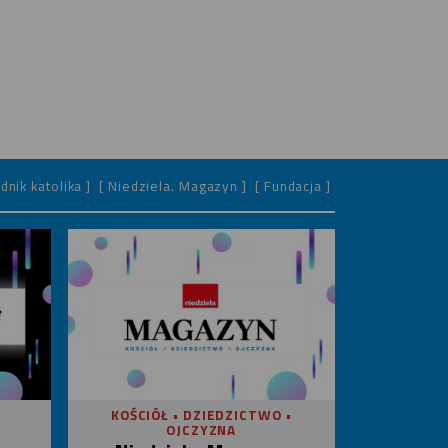
dnik katolika ]
[ Niedziela. Magazyn ]
[ Fundacja ]
KOŚCIÓŁ • DZIEDZICTWO •
OJCZYZNA