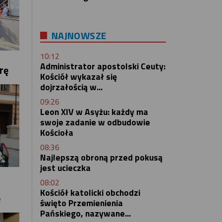
NAJNOWSZE
10:12
Administrator apostolski Ceuty:
rę
Kościół wykazał się
dojrzałością w...
09:26
Leon XIV w Asyżu: każdy ma
swoje zadanie w odbudowie
Kościoła
08:36
Najlepszą obroną przed pokusą
jest ucieczka
08:02
Kościół katolicki obchodzi
ę
święto Przemienienia
Pańskiego, nazywane...