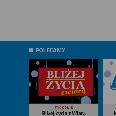
POLECAMY
TYGODNIK
Bliżej Życia z Wiarą