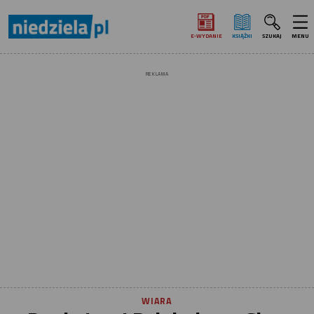
E‑WYDANIE
KSIĄŻKI
SZUKAJ
MENU
REKLAMA
WIARA