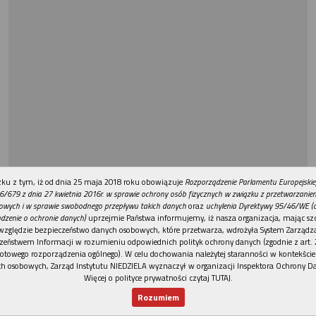
REKLAMA
ku z tym, iż od dnia 25 maja 2018 roku obowiązuje
Rozporządzenie Parlamentu Europejskie
6/679 z dnia 27 kwietnia 2016r. w sprawie ochrony osób fizycznych w związku z przetwarzani
owych i w sprawie swobodnego przepływu takich danych
oraz
uchylenia Dyrektywy 95/46/WE (
dzenie o ochronie danych)
uprzejmie Państwa informujemy, iż nasza organizacja, mając szc
względzie bezpieczeństwo danych osobowych, które przetwarza, wdrożyła System Zarządz
zeństwem Informacji w rozumieniu odpowiednich polityk ochrony danych (zgodnie z art. 2
otowego rozporządzenia ogólnego). W celu dochowania należytej staranności w kontekście
h osobowych, Zarząd Instytutu NIEDZIELA wyznaczył w organizacji Inspektora Ochrony D
Więcej o polityce prywatności czytaj TUTAJ
.
Rozumiem
Nowy numer
Dla Ciebie
Najnowsze
Wspieram