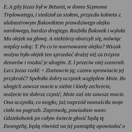
E. A gdy Jezus był w Betanii, w domu Szymona
Trędowatego, i siedział za stołem, przyszła kobieta z
alabastrowym flakonikiem prawdziwego olejku
nardowego, bardzo drogiego. Rozbiła flakonik i wylała
Mu olejek na głowę. A niektórzy oburzyli się, mówiąc
między sobą: T. Po co to marnowanie olejku? Wszak
można było olejek ten sprzedać drożej niż za trzysta
denarów i rozdać je ubogim. E. I przeciw niej szemrali.
Lecz Jezus rzekł: + Zostawcie ją; czemu sprawiacie jej
przykrość? Spełniła dobry uczynek względem Mnie. Bo
ubogich zawsze macie u siebie i kiedy zechcecie,
możecie im dobrze czynić; Mnie zaś nie zawsze macie.
Ona uczyniła, co mogła; już naprzód namaściła moje
ciało na pogrzeb. Zaprawdę, powiadam wam:
Gdziekolwiek po całym świecie głosić będą tę
Ewangelię, będą również na jej pamiątkę opowiadać o