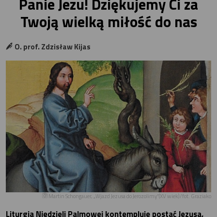
Panie Jezu! Dziękujemy Ci za
Twoją wielką miłość do nas
O. prof. Zdzisław Kijas
Martin Schongauer, „Wjazd Jezusa do Jerozolimy”(XV wiek)/fot. Graziako
Liturgia Niedzieli Palmowej kontempluje postać Jezusa,