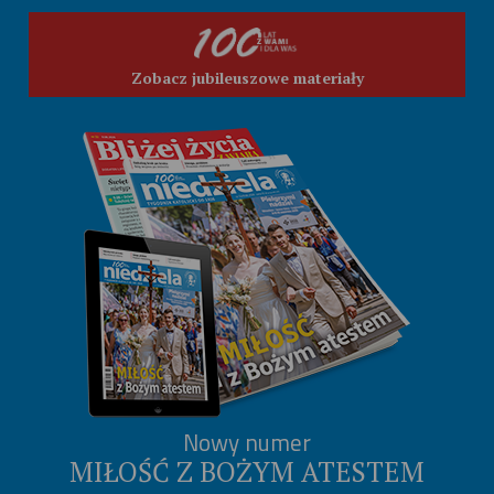
Zobacz jubileuszowe materiały
Nowy numer
MIŁOŚĆ Z BOŻYM ATESTEM