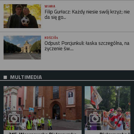
WIARA
Filip Gurłacz: Każdy niesie swój krzyż; nie
da się go...
KOŚCIÓŁ
Odpust Porcjunkuli: łaska szczególna, na
życzenie św....
MULTIMEDIA