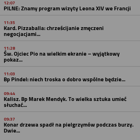
12:07
PILNE: Znamy program wizyty Leona XIV we Francji
11:35
Kard. Pizzaballa: chrześcijanie zmęczeni
negocjacjami...
11:28
Św. Ojciec Pio na wielkim ekranie – wyjątkowy
pokaz...
11:03
Bp Pindel: niech troska o dobro wspólne będzie...
09:44
Kalisz. Bp Marek Mendyk. To wielka sztuka umieć
słuchać...
09:37
Konar drzewa spadł na pielgrzymów podczas burzy.
Dwie...