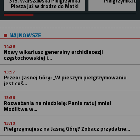
315. Warszawska Pielgrzymka
Pielgrzymka Le
Piesza już w drodze do Matki
NAJNOWSZE
14:29
Nowy wikariusz generalny archidiecezji
częstochowskiej i...
13:57
Przeor Jasnej Góry: „W pieszym pielgrzymowaniu
jest coś...
13:36
Rozważania na niedzielę: Panie ratuj mnie!
Modlitwa w...
13:10
Pielgrzymujesz na Jasną Górę? Zobacz przydatne...