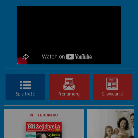
Spis treści
Prenumeruj
E-wydanie
W TYGODNIKU