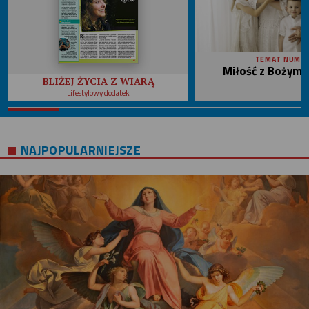
TEMAT NUME
Miłość z Bożym 
BLIŻEJ ŻYCIA Z WIARĄ
Lifestylowy dodatek
NAJPOPULARNIEJSZE