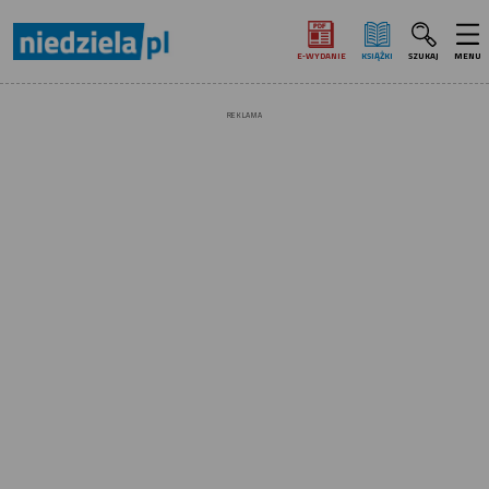
E‑WYDANIE
KSIĄŻKI
SZUKAJ
MENU
REKLAMA