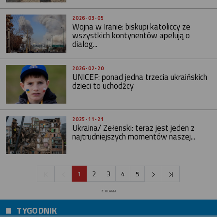
2026-03-05
Wojna w Iranie: biskupi katoliccy ze
wszystkich kontynentów apelują o
dialog...
2026-02-20
UNICEF: ponad jedna trzecia ukraińskich
dzieci to uchodźcy
2025-11-21
Ukraina/ Zełenski: teraz jest jeden z
najtrudniejszych momentów naszej...
1
2
3
4
5
REKLAMA
TYGODNIK