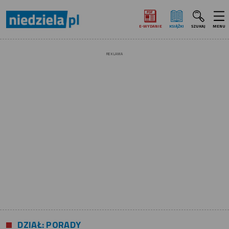
E‑WYDANIE
KSIĄŻKI
SZUKAJ
MENU
REKLAMA
DZIAŁ: PORADY