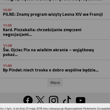
12:07
PILNE: Znamy program wizyty Leona XIV we Francji
11:35
Kard. Pizzaballa: chrześcijanie zmęczeni
negocjacjami...
11:28
Św. Ojciec Pio na wielkim ekranie – wyjątkowy
pokaz...
11:03
Bp Pindel: niech troska o dobro wspólne będzie...
Więcej
REKLAMA
ku z tym, iż od dnia 25 maja 2018 roku obowiązuje
Rozporządzenie Parlamentu Europejskie