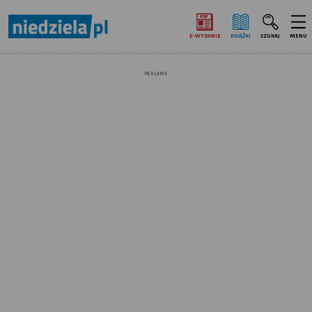
E‑WYDANIE
KSIĄŻKI
SZUKAJ
MENU
REKLAMA