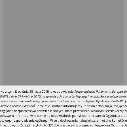
REKLAMA
ku z tym, iż od dnia 25 maja 2018 roku obowiązuje
Rozporządzenie Parlamentu Europejskie
6/679 z dnia 27 kwietnia 2016r. w sprawie ochrony osób fizycznych w związku z przetwarzani
owych i w sprawie swobodnego przepływu takich danych
oraz
uchylenia Dyrektywy 95/46/WE (
dzenie o ochronie danych)
uprzejmie Państwa informujemy, iż nasza organizacja, mając szc
względzie bezpieczeństwo danych osobowych, które przetwarza, wdrożyła System Zarządz
zeństwem Informacji w rozumieniu odpowiednich polityk ochrony danych (zgodnie z art. 2
otowego rozporządzenia ogólnego). W celu dochowania należytej staranności w kontekście
h osobowych, Zarząd Instytutu NIEDZIELA wyznaczył w organizacji Inspektora Ochrony D