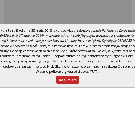
REKLAMA
ku z tym, iż od dnia 25 maja 2018 roku obowiązuje
Rozporządzenie Parlamentu Europejskie
6/679 z dnia 27 kwietnia 2016r. w sprawie ochrony osób fizycznych w związku z przetwarzani
owych i w sprawie swobodnego przepływu takich danych
oraz
uchylenia Dyrektywy 95/46/WE (
dzenie o ochronie danych)
uprzejmie Państwa informujemy, iż nasza organizacja, mając szc
względzie bezpieczeństwo danych osobowych, które przetwarza, wdrożyła System Zarządz
zeństwem Informacji w rozumieniu odpowiednich polityk ochrony danych (zgodnie z art. 2
otowego rozporządzenia ogólnego). W celu dochowania należytej staranności w kontekście
h osobowych, Zarząd Instytutu NIEDZIELA wyznaczył w organizacji Inspektora Ochrony D
Więcej o polityce prywatności czytaj TUTAJ
.
Rozumiem
Nowy numer
Dla Ciebie
Najnowsze
Wspieram