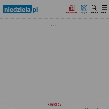
E‑WYDANIE
KSIĄŻKI
SZUKAJ
MENU
REKLAMA
KOŚCIÓŁ