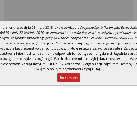
REKLAMA
ku z tym, iż od dnia 25 maja 2018 roku obowiązuje
Rozporządzenie Parlamentu Europejskie
6/679 z dnia 27 kwietnia 2016r. w sprawie ochrony osób fizycznych w związku z przetwarzani
owych i w sprawie swobodnego przepływu takich danych
oraz
uchylenia Dyrektywy 95/46/WE (
dzenie o ochronie danych)
uprzejmie Państwa informujemy, iż nasza organizacja, mając szc
względzie bezpieczeństwo danych osobowych, które przetwarza, wdrożyła System Zarządz
zeństwem Informacji w rozumieniu odpowiednich polityk ochrony danych (zgodnie z art. 2
otowego rozporządzenia ogólnego). W celu dochowania należytej staranności w kontekście
h osobowych, Zarząd Instytutu NIEDZIELA wyznaczył w organizacji Inspektora Ochrony D
Więcej o polityce prywatności czytaj TUTAJ
.
Rozumiem
Nowy numer
Dla Ciebie
Najnowsze
Wspieram