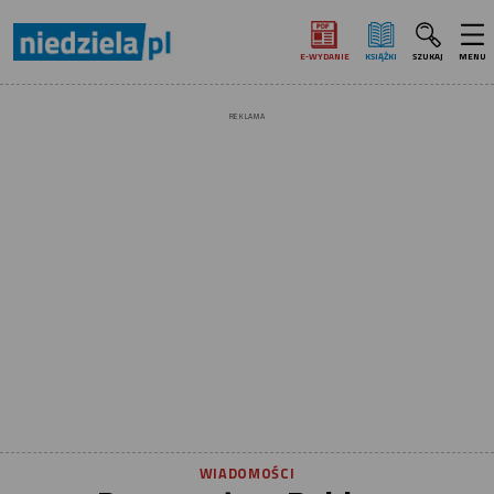
E‑WYDANIE
KSIĄŻKI
SZUKAJ
MENU
REKLAMA
WIADOMOŚCI