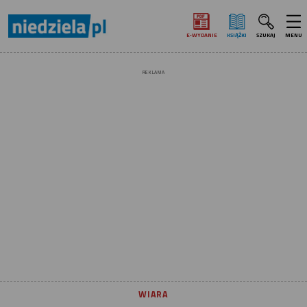
E‑WYDANIE
KSIĄŻKI
SZUKAJ
MENU
REKLAMA
WIARA