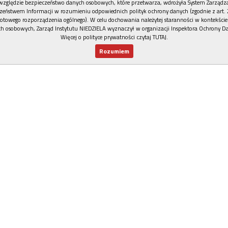
względzie bezpieczeństwo danych osobowych, które przetwarza, wdrożyła System Zarządz
zeństwem Informacji w rozumieniu odpowiednich polityk ochrony danych (zgodnie z art. 2
otowego rozporządzenia ogólnego). W celu dochowania należytej staranności w kontekście
h osobowych, Zarząd Instytutu NIEDZIELA wyznaczył w organizacji Inspektora Ochrony D
Więcej o polityce prywatności czytaj TUTAJ
.
Rozumiem
Nowy numer
Dla Ciebie
Najnowsze
Wspieram