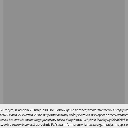
REKLAMA
ku z tym, iż od dnia 25 maja 2018 roku obowiązuje
Rozporządzenie Parlamentu Europejskie
6/679 z dnia 27 kwietnia 2016r. w sprawie ochrony osób fizycznych w związku z przetwarzani
owych i w sprawie swobodnego przepływu takich danych
oraz
uchylenia Dyrektywy 95/46/WE (
dzenie o ochronie danych)
uprzejmie Państwa informujemy, iż nasza organizacja, mając szc