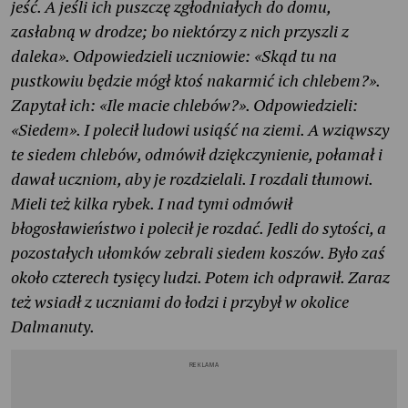
jeść. A jeśli ich puszczę zgłodniałych do domu,
zasłabną w drodze; bo niektórzy z nich przyszli z
daleka». Odpowiedzieli uczniowie: «Skąd tu na
pustkowiu będzie mógł ktoś nakarmić ich chlebem?».
Zapytał ich: «Ile macie chlebów?». Odpowiedzieli:
«Siedem». I polecił ludowi usiąść na ziemi. A wziąwszy
te siedem chlebów, odmówił dziękczynienie, połamał i
dawał uczniom, aby je rozdzielali. I rozdali tłumowi.
Mieli też kilka rybek. I nad tymi odmówił
błogosławieństwo i polecił je rozdać. Jedli do sytości, a
pozostałych ułomków zebrali siedem koszów. Było zaś
około czterech tysięcy ludzi. Potem ich odprawił. Zaraz
też wsiadł z uczniami do łodzi i przybył w okolice
Dalmanuty.
REKLAMA