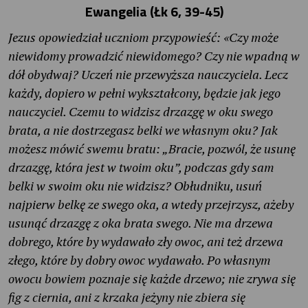
Ewangelia (Łk 6, 39-45)
Jezus opowiedział uczniom przypowieść: «Czy może
niewidomy prowadzić niewidomego? Czy nie wpadną w
dół obydwaj? Uczeń nie przewyższa nauczyciela. Lecz
każdy, dopiero w pełni wykształcony, będzie jak jego
nauczyciel. Czemu to widzisz drzazgę w oku swego
brata, a nie dostrzegasz belki we własnym oku? Jak
możesz mówić swemu bratu: „Bracie, pozwól, że usunę
drzazgę, która jest w twoim oku”, podczas gdy sam
belki w swoim oku nie widzisz? Obłudniku, usuń
najpierw belkę ze swego oka, a wtedy przejrzysz, ażeby
usunąć drzazgę z oka brata swego. Nie ma drzewa
dobrego, które by wydawało zły owoc, ani też drzewa
złego, które by dobry owoc wydawało. Po własnym
owocu bowiem poznaje się każde drzewo; nie zrywa się
fig z ciernia, ani z krzaka jeżyny nie zbiera się