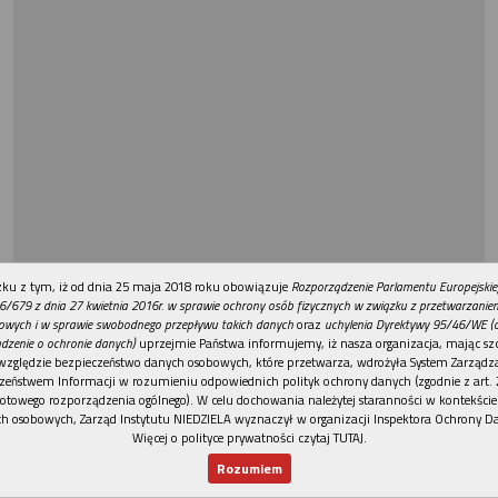
REKLAMA
ku z tym, iż od dnia 25 maja 2018 roku obowiązuje
Rozporządzenie Parlamentu Europejskie
6/679 z dnia 27 kwietnia 2016r. w sprawie ochrony osób fizycznych w związku z przetwarzani
owych i w sprawie swobodnego przepływu takich danych
oraz
uchylenia Dyrektywy 95/46/WE (
dzenie o ochronie danych)
uprzejmie Państwa informujemy, iż nasza organizacja, mając szc
względzie bezpieczeństwo danych osobowych, które przetwarza, wdrożyła System Zarządz
zeństwem Informacji w rozumieniu odpowiednich polityk ochrony danych (zgodnie z art. 2
otowego rozporządzenia ogólnego). W celu dochowania należytej staranności w kontekście
h osobowych, Zarząd Instytutu NIEDZIELA wyznaczył w organizacji Inspektora Ochrony D
Więcej o polityce prywatności czytaj TUTAJ
.
Rozumiem
Nowy numer
Dla Ciebie
Najnowsze
Wspieram