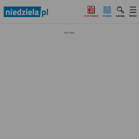
E‑WYDANIE
KSIĄŻKI
SZUKAJ
MENU
REKLAMA