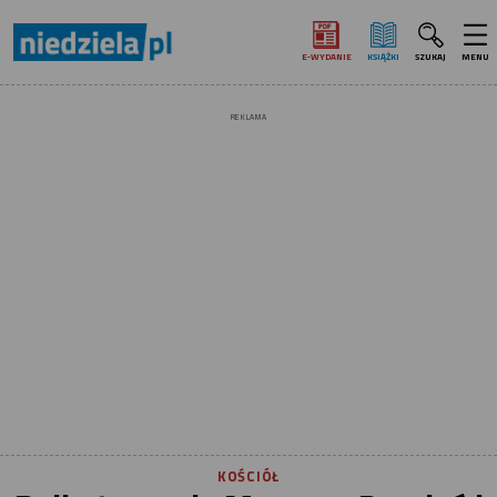
E‑WYDANIE
KSIĄŻKI
SZUKAJ
MENU
REKLAMA
KOŚCIÓŁ