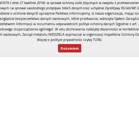
6/679 z dnia 27 kwietnia 2016r. w sprawie ochrony osób fizycznych w związku z przetwarzani
owych i w sprawie swobodnego przepływu takich danych
oraz
uchylenia Dyrektywy 95/46/WE (
dzenie o ochronie danych)
uprzejmie Państwa informujemy, iż nasza organizacja, mając szc
względzie bezpieczeństwo danych osobowych, które przetwarza, wdrożyła System Zarządz
zeństwem Informacji w rozumieniu odpowiednich polityk ochrony danych (zgodnie z art. 2
otowego rozporządzenia ogólnego). W celu dochowania należytej staranności w kontekście
h osobowych, Zarząd Instytutu NIEDZIELA wyznaczył w organizacji Inspektora Ochrony D
Więcej o polityce prywatności czytaj TUTAJ
.
Rozumiem
Nowy numer
Dla Ciebie
Najnowsze
Wspieram