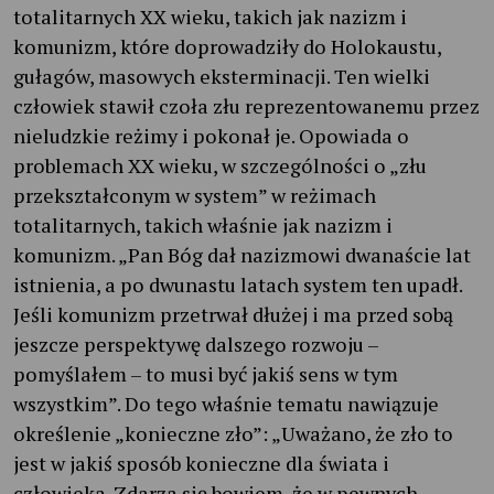
totalitarnych XX wieku, takich jak nazizm i
komunizm, które doprowadziły do Holokaustu,
gułagów, masowych eksterminacji. Ten wielki
człowiek stawił czoła złu reprezentowanemu przez
nieludzkie reżimy i pokonał je. Opowiada o
problemach XX wieku, w szczególności o „złu
przekształconym w system” w reżimach
totalitarnych, takich właśnie jak nazizm i
komunizm. „Pan Bóg dał nazizmowi dwanaście lat
istnienia, a po dwunastu latach system ten upadł.
Jeśli komunizm przetrwał dłużej i ma przed sobą
jeszcze perspektywę dalszego rozwoju –
pomyślałem – to musi być jakiś sens w tym
wszystkim”. Do tego właśnie tematu nawiązuje
określenie „konieczne zło”: „Uważano, że zło to
jest w jakiś sposób konieczne dla świata i
człowieka. Zdarza się bowiem, że w pewnych