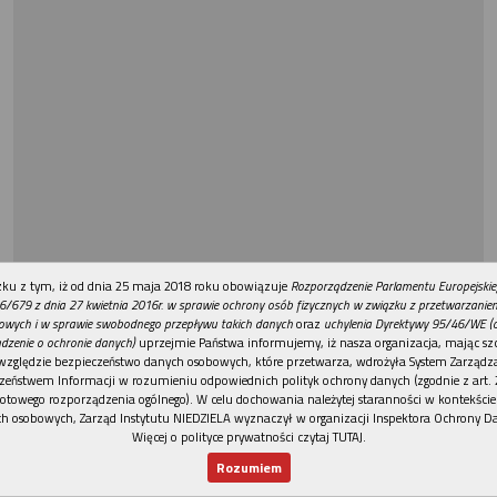
REKLAMA
ku z tym, iż od dnia 25 maja 2018 roku obowiązuje
Rozporządzenie Parlamentu Europejskie
6/679 z dnia 27 kwietnia 2016r. w sprawie ochrony osób fizycznych w związku z przetwarzani
owych i w sprawie swobodnego przepływu takich danych
oraz
uchylenia Dyrektywy 95/46/WE (
dzenie o ochronie danych)
uprzejmie Państwa informujemy, iż nasza organizacja, mając szc
względzie bezpieczeństwo danych osobowych, które przetwarza, wdrożyła System Zarządz
zeństwem Informacji w rozumieniu odpowiednich polityk ochrony danych (zgodnie z art. 2
otowego rozporządzenia ogólnego). W celu dochowania należytej staranności w kontekście
h osobowych, Zarząd Instytutu NIEDZIELA wyznaczył w organizacji Inspektora Ochrony D
Więcej o polityce prywatności czytaj TUTAJ
.
Rozumiem
Nowy numer
Dla Ciebie
Najnowsze
Wspieram