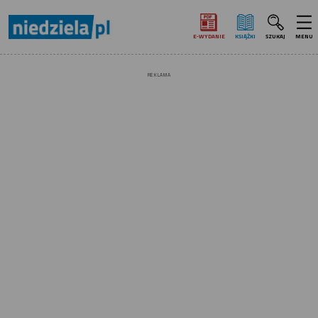
E‑WYDANIE
KSIĄŻKI
SZUKAJ
MENU
REKLAMA