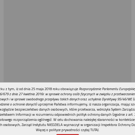
REKLAMA
ku z tym, iż od dnia 25 maja 2018 roku obowiązuje
Rozporządzenie Parlamentu Europejskie
6/679 z dnia 27 kwietnia 2016r. w sprawie ochrony osób fizycznych w związku z przetwarzani
owych i w sprawie swobodnego przepływu takich danych
oraz
uchylenia Dyrektywy 95/46/WE (
dzenie o ochronie danych)
uprzejmie Państwa informujemy, iż nasza organizacja, mając szc
względzie bezpieczeństwo danych osobowych, które przetwarza, wdrożyła System Zarządz
zeństwem Informacji w rozumieniu odpowiednich polityk ochrony danych (zgodnie z art. 2
otowego rozporządzenia ogólnego). W celu dochowania należytej staranności w kontekście
h osobowych, Zarząd Instytutu NIEDZIELA wyznaczył w organizacji Inspektora Ochrony D
Więcej o polityce prywatności czytaj TUTAJ
.