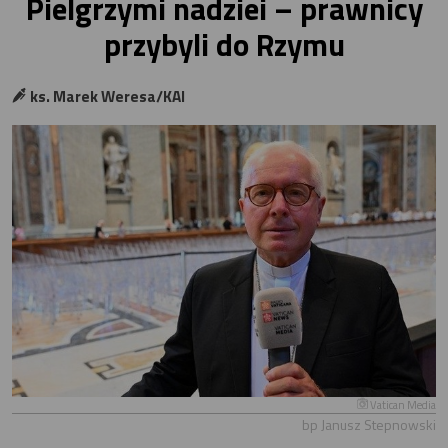
Pielgrzymi nadziei – prawnicy
przybyli do Rzymu
ks. Marek Weresa/KAI
Vatican Media
bp Janusz Stepnowski