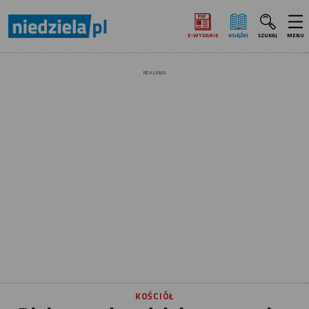
E‑WYDANIE
KSIĄŻKI
SZUKAJ
MENU
REKLAMA
KOŚCIÓŁ