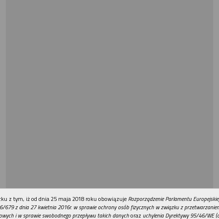
REKLAMA
ku z tym, iż od dnia 25 maja 2018 roku obowiązuje
Rozporządzenie Parlamentu Europejskie
6/679 z dnia 27 kwietnia 2016r. w sprawie ochrony osób fizycznych w związku z przetwarzani
owych i w sprawie swobodnego przepływu takich danych
oraz
uchylenia Dyrektywy 95/46/WE (