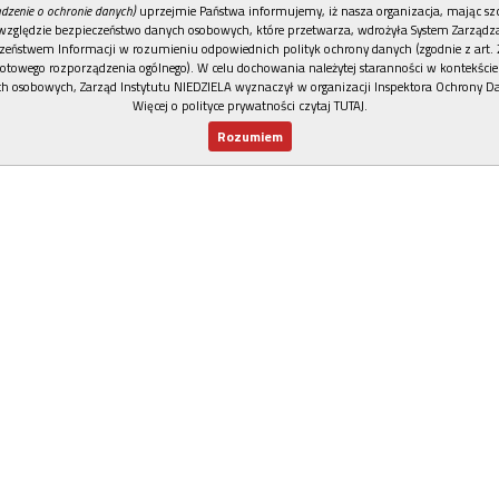
dzenie o ochronie danych)
uprzejmie Państwa informujemy, iż nasza organizacja, mając szc
względzie bezpieczeństwo danych osobowych, które przetwarza, wdrożyła System Zarządz
zeństwem Informacji w rozumieniu odpowiednich polityk ochrony danych (zgodnie z art. 2
otowego rozporządzenia ogólnego). W celu dochowania należytej staranności w kontekście
h osobowych, Zarząd Instytutu NIEDZIELA wyznaczył w organizacji Inspektora Ochrony D
Więcej o polityce prywatności czytaj TUTAJ
.
Rozumiem
Nowy numer
Dla Ciebie
Najnowsze
Wspieram