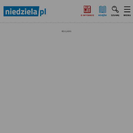
E‑WYDANIE
KSIĄŻKI
SZUKAJ
MENU
REKLAMA