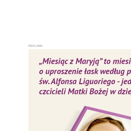
WYBRANE DLA CIEBIE
Watykan/ Kardy
przybyli na 
PAP
[ TEMATY ]