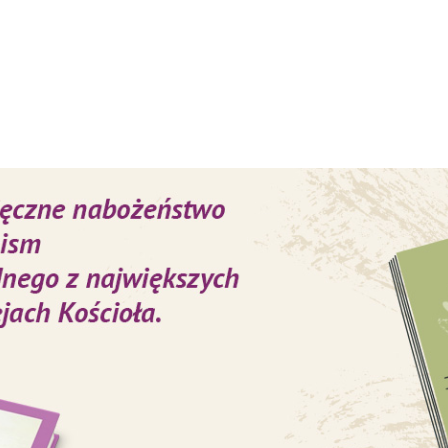
nałowie z całego świa
konsystorz i naradę z
papieżem