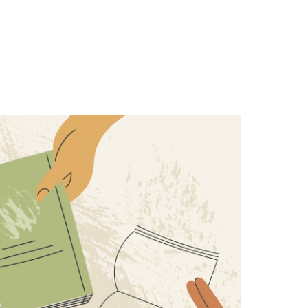
ZOBACZ
EDYTORIAL
Lubię sierpień, szczególnie ten
w Częstochowie. Bo w tym
ta
miesiącu ku Jasnej Górze
znów idą, biegną, jadą tysiące
ludzi. Zaraźliwe są ich
entuzjazm wiary,
autentyczność, jakiś...
KS. JAROSŁAW GRABOWSKI
RED. NACZELNY