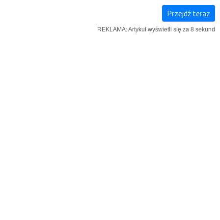
Przejdź teraz
E-
NOWY
IĄŻKI
REKLAMA: Artykuł wyświetli się za 8 sekund
WYDANIE
NUMER
 wcześniej, niż
 członków tego gremium, że prace
-27 czerwca, począwszy od godziny
a pełne dni obrad bez przedłużania