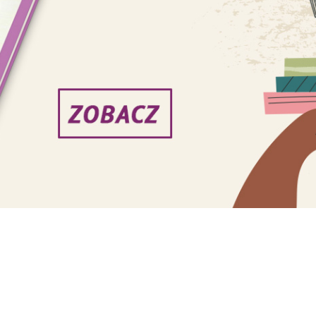
 pod przewodnictwem papieża Franciszka ważn
arządzania Kościołem i jego przyszłości. Podcz
ż włączy do Kolegium Kardynalskiego 20 nowyc
 elektorami na następnym konklawe. W poniedzi