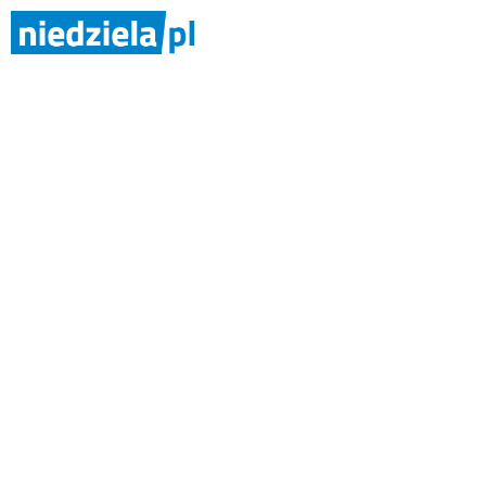
Konsystorz: ka
Dziekan Kolegium Kardynalskiego
konsystorza nadzwyczajnego odbęd
9:00. Jest to o jeden dzień wcześ