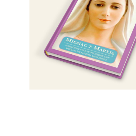
konsystorz
papież Franciszek
Konferencja Episkopatu Polski
W Watykanie rozpoczynają się
wydarzenia z punktu widzenia z
sobotniego konsystorza papie
purpuratów, z których 16 będzie