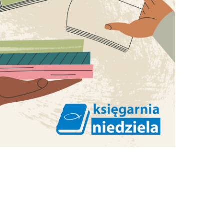
e
as
h
NAJPOPULARNIEJSZE
ałek