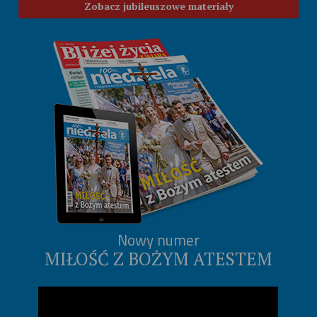
Zobacz jubileuszowe materiały
Nowy numer
MIŁOŚĆ Z BOŻYM ATESTEM