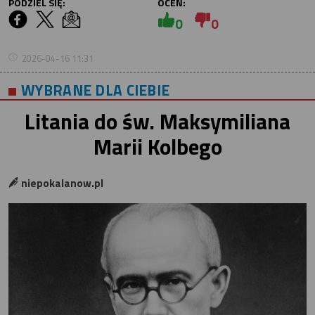
PODZIEL SIĘ:
OCEŃ:
0
0
2026-04-16 11:31
WYBRANE DLA CIEBIE
Litania do św. Maksymiliana
Marii Kolbego
niepokalanow.pl