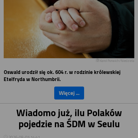
Karol Porwich/Niedziela
Oswald urodził się ok. 604 r. w rodzinie królewskiej
Etelfryda w Northumbrii.
Więcej ...
Wiadomo już, ilu Polaków
pojedzie na ŚDM w Seulu
2026-08-05 14:41