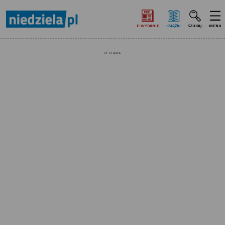
E‑WYDANIE
KSIĄŻKI
SZUKAJ
MENU
REKLAMA