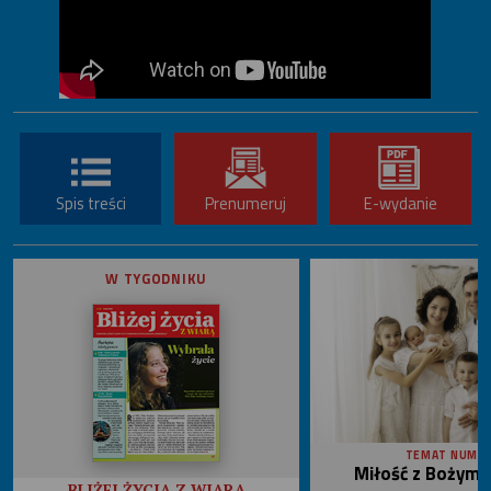
Spis treści
Prenumeruj
E-wydanie
W TYGODNIKU
TEMAT NUME
Miłość z Bożym 
BLIŻEJ ŻYCIA Z WIARĄ