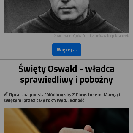
Archiwum Ojców Franciszkanów w Niepokalanowie
Więcej ...
Święty Oswald - władca
sprawiedliwy i pobożny
Oprac. na podst. "Módlmy się. Z Chrystusem, Maryją i
świętymi przez cały rok"/Wyd. Jedność