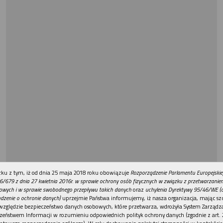
REKLAMA
ku z tym, iż od dnia 25 maja 2018 roku obowiązuje
Rozporządzenie Parlamentu Europejskie
6/679 z dnia 27 kwietnia 2016r. w sprawie ochrony osób fizycznych w związku z przetwarzani
owych i w sprawie swobodnego przepływu takich danych
oraz
uchylenia Dyrektywy 95/46/WE (
dzenie o ochronie danych)
uprzejmie Państwa informujemy, iż nasza organizacja, mając szc
względzie bezpieczeństwo danych osobowych, które przetwarza, wdrożyła System Zarządz
zeństwem Informacji w rozumieniu odpowiednich polityk ochrony danych (zgodnie z art. 2