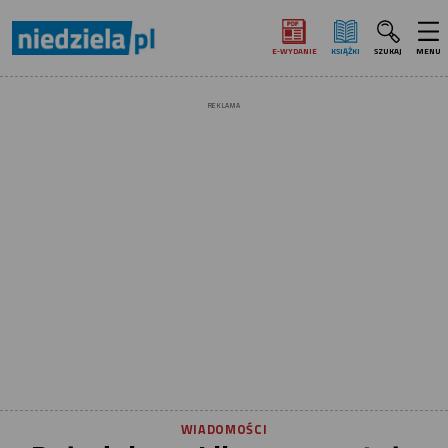
E‑WYDANIE
KSIĄŻKI
SZUKAJ
MENU
REKLAMA
WIADOMOŚCI