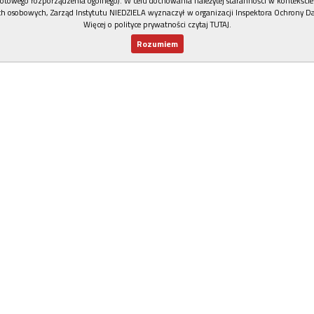
otowego rozporządzenia ogólnego). W celu dochowania należytej staranności w kontekście
h osobowych, Zarząd Instytutu NIEDZIELA wyznaczył w organizacji Inspektora Ochrony D
Więcej o polityce prywatności czytaj TUTAJ
.
Rozumiem
Nowy numer
Dla Ciebie
Najnowsze
Wspieram