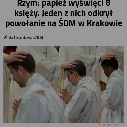
Rzym: papież wyświęci 8
księży. Jeden z nich odkrył
powołanie na ŚDM w Krakowie
VaticanNews/KAI
@Vatican media