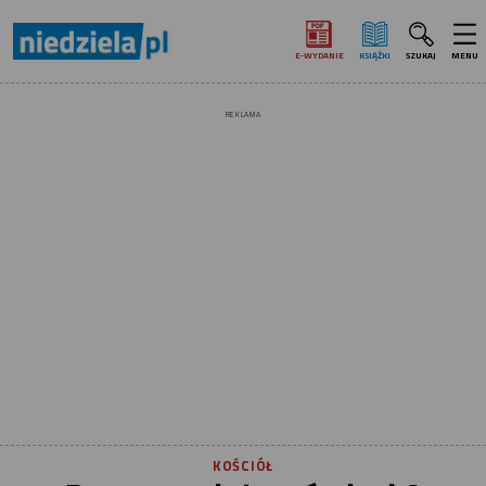
E‑WYDANIE
KSIĄŻKI
SZUKAJ
MENU
REKLAMA
KOŚCIÓŁ