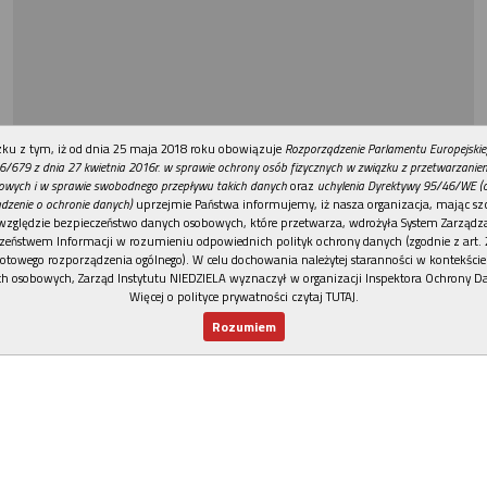
REKLAMA
ku z tym, iż od dnia 25 maja 2018 roku obowiązuje
Rozporządzenie Parlamentu Europejskie
6/679 z dnia 27 kwietnia 2016r. w sprawie ochrony osób fizycznych w związku z przetwarzani
owych i w sprawie swobodnego przepływu takich danych
oraz
uchylenia Dyrektywy 95/46/WE (
dzenie o ochronie danych)
uprzejmie Państwa informujemy, iż nasza organizacja, mając szc
względzie bezpieczeństwo danych osobowych, które przetwarza, wdrożyła System Zarządz
zeństwem Informacji w rozumieniu odpowiednich polityk ochrony danych (zgodnie z art. 2
otowego rozporządzenia ogólnego). W celu dochowania należytej staranności w kontekście
h osobowych, Zarząd Instytutu NIEDZIELA wyznaczył w organizacji Inspektora Ochrony D
Więcej o polityce prywatności czytaj TUTAJ
.
Rozumiem
Nowy numer
Dla Ciebie
Najnowsze
Wspieram