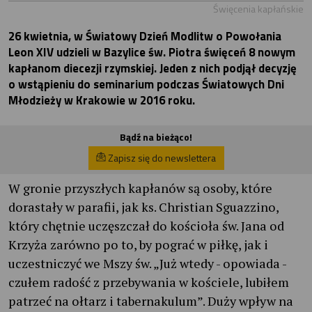
Święcenia kapłańskie
26 kwietnia, w Światowy Dzień Modlitw o Powołania
Leon XIV udzieli w Bazylice św. Piotra święceń 8 nowym
kapłanom diecezji rzymskiej. Jeden z nich podjął decyzję
o wstąpieniu do seminarium podczas Światowych Dni
Młodzieży w Krakowie w 2016 roku.
Bądź na bieżąco!
Zapisz się do newslettera
W gronie przyszłych kapłanów są osoby, które
dorastały w parafii, jak ks. Christian Sguazzino,
który chętnie uczęszczał do kościoła św. Jana od
Krzyża zarówno po to, by pograć w piłkę, jak i
uczestniczyć we Mszy św. „Już wtedy - opowiada -
czułem radość z przebywania w kościele, lubiłem
patrzeć na ołtarz i tabernakulum”. Duży wpływ na