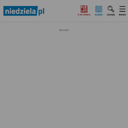
E‑WYDANIE
KSIĄŻKI
SZUKAJ
MENU
REKLAMA