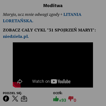
Modlitwa
Maryjo, ucz mnie odwagi zgody
+
LITANIA
LORETAŃSKA.
ZOBACZ CAŁY CYKL "31 SPOJRZEŃ MARYI":
niedziela.pl.
PODZIEL SIĘ:
OCEŃ:
+93
0