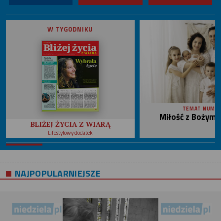
W TYGODNIKU
TEMAT NUME
Miłość z Bożym 
BLIŻEJ ŻYCIA Z WIARĄ
Lifestylowy dodatek
NAJPOPULARNIEJSZE