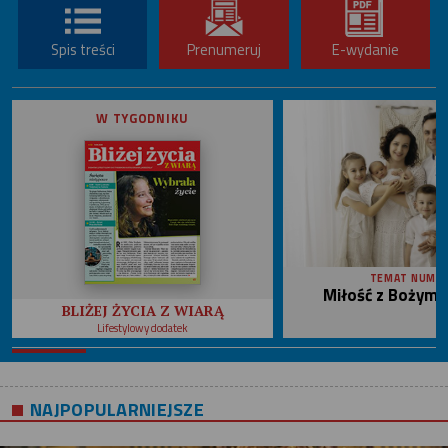
Spis treści
Prenumeruj
E-wydanie
W TYGODNIKU
TEMAT NUME
Miłość z Bożym 
BLIŻEJ ŻYCIA Z WIARĄ
Lifestylowy dodatek
NAJPOPULARNIEJSZE