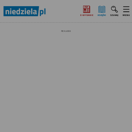
E‑WYDANIE
KSIĄŻKI
SZUKAJ
MENU
REKLAMA