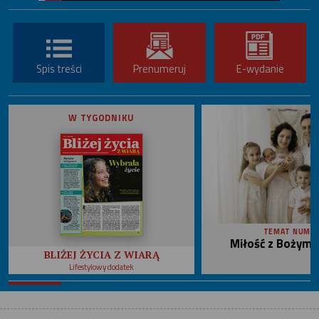
Spis treści
Prenumeruj
E-wydanie
W TYGODNIKU
TEMAT NUME
Miłość z Bożym 
BLIŻEJ ŻYCIA Z WIARĄ
Lifestylowy dodatek