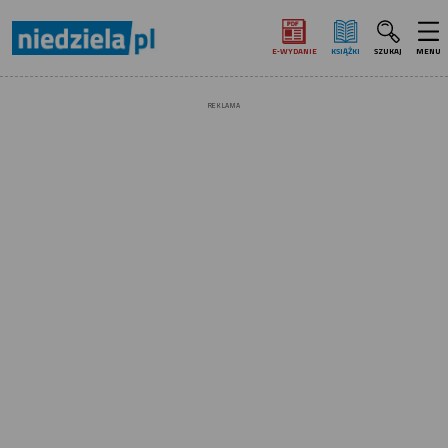
E‑WYDANIE
KSIĄŻKI
SZUKAJ
MENU
REKLAMA