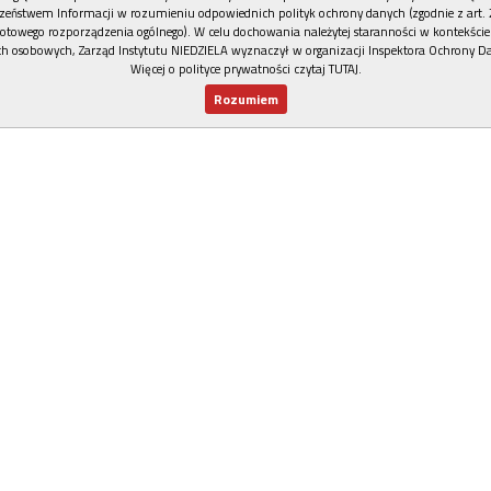
zeństwem Informacji w rozumieniu odpowiednich polityk ochrony danych (zgodnie z art. 2
otowego rozporządzenia ogólnego). W celu dochowania należytej staranności w kontekście
h osobowych, Zarząd Instytutu NIEDZIELA wyznaczył w organizacji Inspektora Ochrony D
Więcej o polityce prywatności czytaj TUTAJ
.
Rozumiem
Nowy numer
Dla Ciebie
Najnowsze
Wspieram