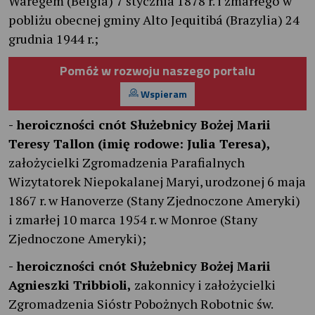
Waregem (Belgia) 7 stycznia 1878 r. i zmarłego w
pobliżu obecnej gminy Alto Jequitibá (Brazylia) 24
grudnia 1944 r.;
Pomóż w rozwoju naszego portalu
Wspieram
- heroiczności cnót Służebnicy Bożej Marii
Teresy Tallon (imię rodowe: Julia Teresa),
założycielki Zgromadzenia Parafialnych
Wizytatorek Niepokalanej Maryi, urodzonej 6 maja
1867 r. w Hanoverze (Stany Zjednoczone Ameryki)
i zmarłej 10 marca 1954 r. w Monroe (Stany
Zjednoczone Ameryki);
- heroiczności cnót Służebnicy Bożej Marii
Agnieszki Tribbioli,
zakonnicy i założycielki
Zgromadzenia Sióstr Pobożnych Robotnic św.