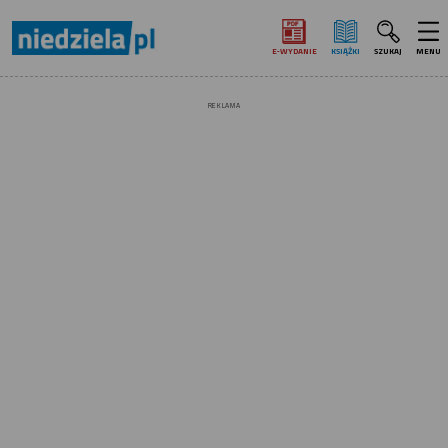
E‑WYDANIE
KSIĄŻKI
SZUKAJ
MENU
REKLAMA