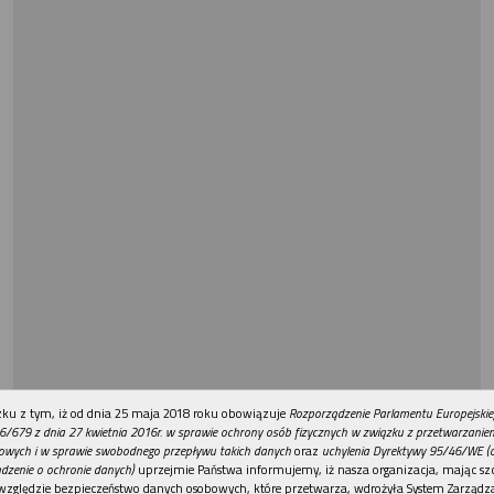
REKLAMA
ku z tym, iż od dnia 25 maja 2018 roku obowiązuje
Rozporządzenie Parlamentu Europejskie
6/679 z dnia 27 kwietnia 2016r. w sprawie ochrony osób fizycznych w związku z przetwarzani
owych i w sprawie swobodnego przepływu takich danych
oraz
uchylenia Dyrektywy 95/46/WE (
dzenie o ochronie danych)
uprzejmie Państwa informujemy, iż nasza organizacja, mając szc
względzie bezpieczeństwo danych osobowych, które przetwarza, wdrożyła System Zarządz