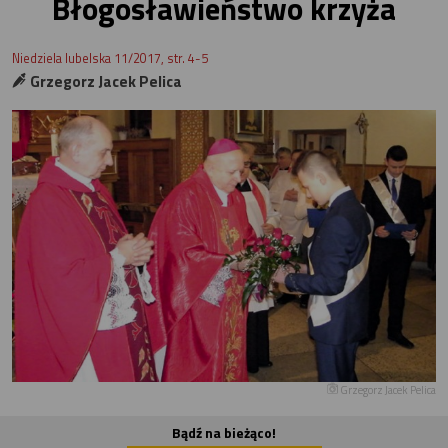
Błogosławieństwo krzyża
Niedziela lubelska 11/2017, str. 4-5
Grzegorz Jacek Pelica
Grzegorz Jacek Pelica
Bądź na bieżąco!