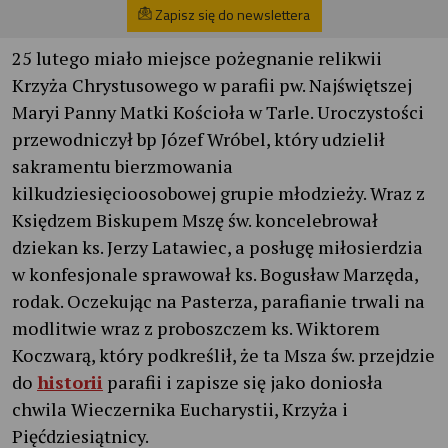
Zapisz się do newslettera
25 lutego miało miejsce pożegnanie relikwii
Krzyża Chrystusowego w parafii pw. Najświętszej
Maryi Panny Matki Kościoła w Tarle. Uroczystości
przewodniczył bp Józef Wróbel, który udzielił
sakramentu bierzmowania
kilkudziesięcioosobowej grupie młodzieży. Wraz z
Księdzem Biskupem Mszę św. koncelebrował
dziekan ks. Jerzy Latawiec, a posługę miłosierdzia
w konfesjonale sprawował ks. Bogusław Marzęda,
rodak. Oczekując na Pasterza, parafianie trwali na
modlitwie wraz z proboszczem ks. Wiktorem
Koczwarą, który podkreślił, że ta Msza św. przejdzie
do
historii
parafii i zapisze się jako doniosła
chwila Wieczernika Eucharystii, Krzyża i
Pięćdziesiątnicy.