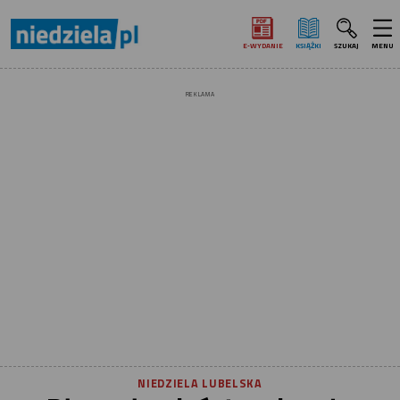
E‑WYDANIE
KSIĄŻKI
SZUKAJ
MENU
REKLAMA
NIEDZIELA LUBELSKA