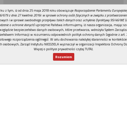
REKLAMA
ku z tym, iż od dnia 25 maja 2018 roku obowiązuje
Rozporządzenie Parlamentu Europejskie
6/679 z dnia 27 kwietnia 2016r. w sprawie ochrony osób fizycznych w związku z przetwarzani
owych i w sprawie swobodnego przepływu takich danych
oraz
uchylenia Dyrektywy 95/46/WE (
dzenie o ochronie danych)
uprzejmie Państwa informujemy, iż nasza organizacja, mając szc
względzie bezpieczeństwo danych osobowych, które przetwarza, wdrożyła System Zarządz
zeństwem Informacji w rozumieniu odpowiednich polityk ochrony danych (zgodnie z art. 2
otowego rozporządzenia ogólnego). W celu dochowania należytej staranności w kontekście
h osobowych, Zarząd Instytutu NIEDZIELA wyznaczył w organizacji Inspektora Ochrony D
Więcej o polityce prywatności czytaj TUTAJ
.
Rozumiem
Nowy numer
Dla Ciebie
Najnowsze
Wspieram