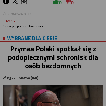
0
0
2018-05-02 09:46
[ TEMATY ]
fundacja
pomoc
bezdomni
WYBRANE DLA CIEBIE
Prymas Polski spotkał się z
podopiecznymi schronisk dla
osób bezdomnych
bgk / Gniezno (KAI)