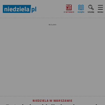
E‑WYDANIE
KSIĄŻKI
SZUKAJ
MENU
REKLAMA
NIEDZIELA W WARSZAWIE