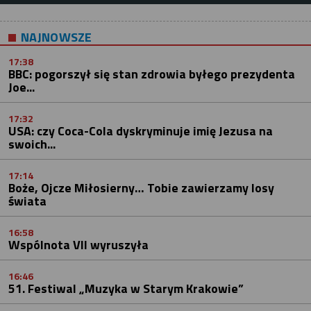
NAJNOWSZE
17:38
BBC: pogorszył się stan zdrowia byłego prezydenta
Joe...
17:32
USA: czy Coca-Cola dyskryminuje imię Jezusa na
swoich...
17:14
Boże, Ojcze Miłosierny… Tobie zawierzamy losy
świata
16:58
Wspólnota VII wyruszyła
16:46
51. Festiwal „Muzyka w Starym Krakowie”