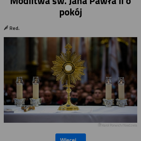
Modlitwa św. Jana Pawła II o
pokój
Red.
Karol Porwich/Niedziela
Więcej ...