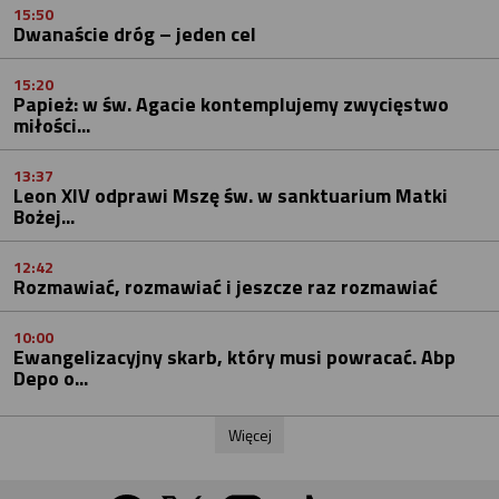
15:50
Dwanaście dróg – jeden cel
15:20
Papież: w św. Agacie kontemplujemy zwycięstwo
miłości...
13:37
Leon XIV odprawi Mszę św. w sanktuarium Matki
Bożej...
12:42
Rozmawiać, rozmawiać i jeszcze raz rozmawiać
10:00
Ewangelizacyjny skarb, który musi powracać. Abp
Depo o...
Więcej