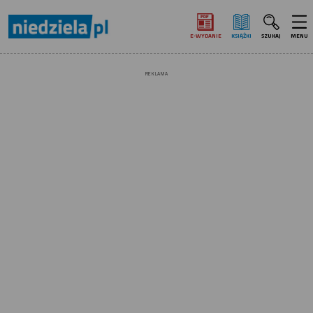
E‑WYDANIE
KSIĄŻKI
SZUKAJ
MENU
REKLAMA