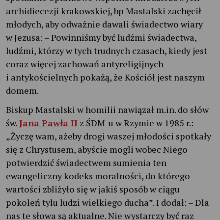
archidiecezji krakowskiej, bp Mastalski zachęcił
młodych, aby odważnie dawali świadectwo wiary
w Jezusa: – Powinniśmy być ludźmi świadectwa,
ludźmi, którzy w tych trudnych czasach, kiedy jest
coraz więcej zachowań antyreligijnych
i antykościelnych pokażą, że Kościół jest naszym
domem.
Biskup Mastalski w homilii nawiązał m.in. do słów
św.
Jana Pawła II
z ŚDM-u w Rzymie w 1985 r.: –
„Życzę wam, ażeby drogi waszej młodości spotkały
się z Chrystusem, abyście mogli wobec Niego
potwierdzić świadectwem sumienia ten
ewangeliczny kodeks moralności, do którego
wartości zbliżyło się w jakiś sposób w ciągu
pokoleń tylu ludzi wielkiego ducha”. I dodał: – Dla
nas te słowa są aktualne. Nie wystarczy być raz